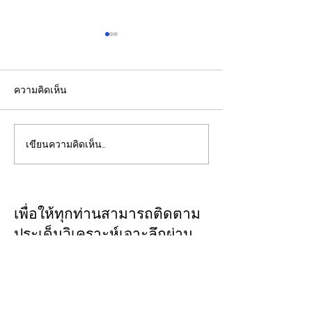
ความคิดเห็น
เขียนความคิดเห็น…
รองปลัดกระทรวงพลังงาน
EGCO Group ต
นำคณะผู้แทนไทยผลักดัน
ความเชื่อมั่นจา
ความร่วมมือด้านพลังงาน
เงิน รักษาอันดับ
ในเวทีประชุมหารือเชิง
“AA / Stable” 3
เพื่อให้ทุกท่านสามารถติดตาม
นโยบายด้านพลังงานไทย -
เนื่อง
ประเด็นวิเคราะห์เจาะลึกผ่าน
ออสเตรเลีย ครั้งที่ 2 ณ
ทาง
CLOSE-UP
เมืองแคนเบอร์รา เครือรัฐ
THAILAND
เชิญเพิ่มเพื่อน
ออสเตรเลีย
ทางไลน์
@closeupthailand