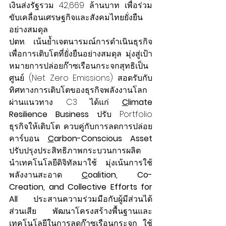
เงินส่งรัฐรวม 42,669 ล้านบาท เพื่อร่วม
ขับเคลื่อนเศรษฐกิจและสังคมไทยยั่งยืน
อย่างสมดุล
ปตท. เน้นย้ำเจตนารมณ์การดำเนินธุรกิจ
เพื่อการเติบโตที่ยั่งยืนอย่างสมดุล มุ่งสู่เป้า
หมายการปล่อยก๊าซเรือนกระจกสุทธิเป็น
ศูนย์ (Net Zero Emissions) สอดรับกับ
ทิศทางการเติบโตของธุรกิจพลังงานโลก  
ผ่านแนวทาง C3 ได้แก่
C
limate 
Resilience Business 
ปรับ Portfolio 
ธุรกิจให้เติบโต ควบคู่กับการลดการปล่อย
คาร์บอน 
C
arbon-Conscious Asset 
ปรับปรุงประสิทธิภาพกระบวนการผลิต 
นำเทคโนโลยีดิจิทัลมาใช้ มุ่งเน้นการใช้
พลังงานสะอาด 
C
oalition, Co-
Creation, and Collective Efforts for 
All 
ประสานความร่วมมือกับผู้มีส่วนได้
ส่วนเสีย พัฒนาโครงสร้างพื้นฐานและ
เทคโนโลยีในการลดก๊าซเรือนกระจก ใช้