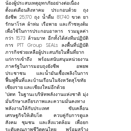
น้องผู้ประสบเหตุอุทกภัยอย่างต่อเนื่อง
ตั้งแต่เดือนสิงหาคม ประกอบด้วย ถุง
ยังชีพ 25,170 ถุง น้ำดื่ม 81,740 ขวด ยา
รักษาโรค ผ้าห่ม เรือพาย และก๊าซหุงต้ม
เพื่อใช้ในการประกอบอาหาร รวมมูลค่า
กว่า 15.73 ล้านบาท 
อีกทั้งได้ส่งทีมปฏิบัติ
การ PTT Group SEALs ลงพื้นที่ปฏิบัติ
ภารกิจช่วยเหลือผู้ประสบภัยในพื้นที่ยาก
แก่การเข้าถึง พร้อมสนับสนุนหน่วยงาน
ภาครัฐในการมอบถุงยังชีพ อพยพ
ประชาชน และน้ำมันเชื้อเพลิงในการ
ฟื้นฟูพื้นที่และบ้านเรือนในจังหวัดสุโขทัย 
เชียงราย และเชียงใหม่อีกด้วย
“ปตท. ในฐานะบริษัทพลังงานแห่งชาติ มุ่ง
มั่นรักษาเสถียรภาพและความมั่นคงทาง
พลังงานให้กับประเทศ ขับเคลื่อน
เศรษฐกิจให้เติบโต ควบคู่กับการดูแล
สังคม ชุมชน และสิ่งแวดล้อม เพื่อยก
ระดับคุณภาพชีวิตคนไทย พร้อมสร้าง