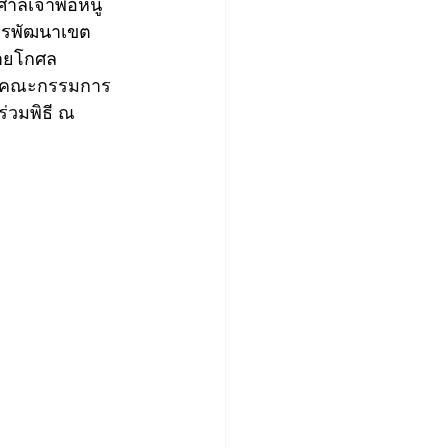
าลเจ้าพ่อหนู 
การพัฒนาเขต
ายโกศล 
ู คณะกรรมการ
ร่วมพิธี ณ 