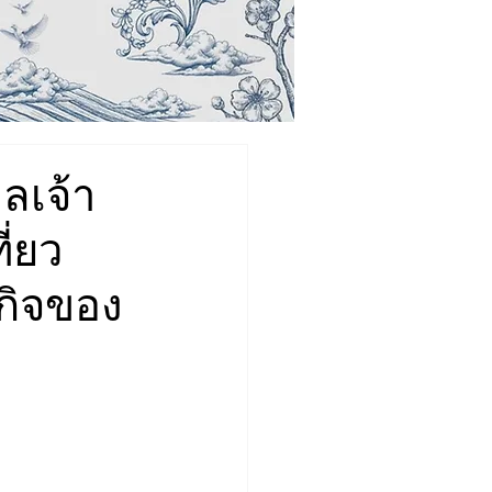
ลเจ้า
ี่ยว
กิจของ