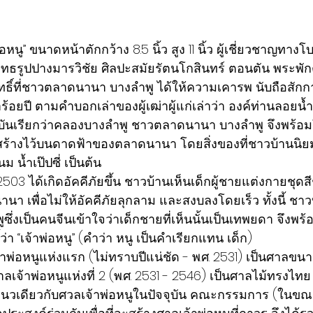
พ่อหนู” ขนาดหน้าตักกว้าง 8.5 นิ้ว สูง 11 นิ้ว ผู้เชี่ยวชาญทาง
ทธรูปปางมารวิชัย ศิลปะสมัยรัตนโกสินทร์ ตอนตัน พระพักตร
สิทธิ์ที่ชาวตลาดนานา บางลำพู ได้ให้ความเคารพ นับถือสัก
อยปี ตามคำบอกเล่าของผู้เฒ่าผู้แก่เล่าว่า องค์ท่านลอยน้ำม
จจุบันเรียกว่าคลองบางลำพู ชาวตลาดนานา บางลำพู จึงพร้อม
ที่สร้างไว้บนดาดฟ้าของตลาดนานา โดยสิ่งของที่ชาวบ้านนิ
ม น้ำเป๊ปซี่ เป็นต้น
. 2503 ได้เกิดอัคคีภัยขึ้น ชาวบ้านเห็นเด็กผู้ชายแต่งกายชุ
านา เพื่อไม่ให้อัคคีภัยลุกลาม และสงบลงโดยเร็ว ทั้งนี้ ชาว
ึ่งเป็นคนจีนเข้าใจว่าเด็กชายที่เห็นนั้นเป็นเทพยดา จึงพ
่า “เจ้าพ่อหนู” (คำว่า หนู เป็นคำเรียกแทน เด็ก)
าพ่อหนูแห่งแรก (ไม่ทราบปีแน่ชัด - พ.ศ. 2531) เป็นศาลขนาด
้าพ่อหนูแห่งที่ 2 (พ.ศ. 2531 - 2546) เป็นศาลไม้ทรงไทย เล
องแนวเดียวกับศวลเจ้าพ่อหนูในปัจจุบัน คณะกรรมการ (ในขณะ