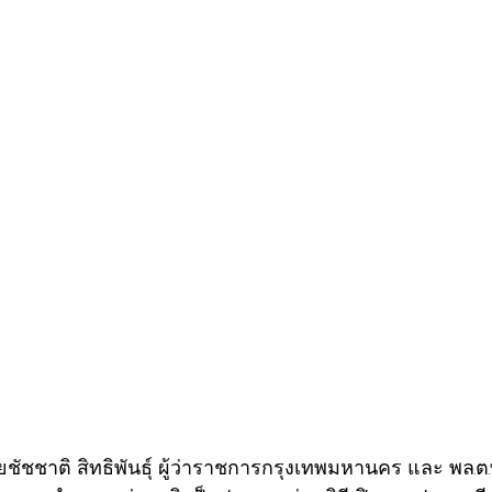
 นายชัชชาติ สิทธิพันธุ์ ผู้ว่าราชการกรุงเทพมหานคร และ พล.ต.