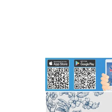
Politics
H-I-T-G
Knowledg
EEC
Eco Industrial Town-S