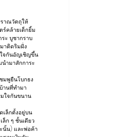
โบราณวัตถุให้
์คล้ายเด็กยิ้ม 
การะ บูชากราบ
าติดริมฝั่ง
ใจกันอัญเชิญขึ้น
ยมนำมาสักการะ 
ดสีชมพูยืนโบกธง
บ้านที่ทำมา
ร้อมใจกันขนาน
เล็กตั้งอยู่บน
็ก ๆ ชั้นเดียว
นั้น) และพ่อค้า