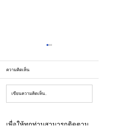
ความคิดเห็น
เขียนความคิดเห็น…
รองปลัดกระทรวงพลังงาน
EGCO Group ต
นำคณะผู้แทนไทยผลักดัน
ความเชื่อมั่นจา
ความร่วมมือด้านพลังงาน
เงิน รักษาอันดับ
ในเวทีประชุมหารือเชิง
“AA / Stable” 3
เพื่อให้ทุกท่านสามารถติดตาม
นโยบายด้านพลังงานไทย -
เนื่อง
ประเด็นวิเคราะห์เจาะลึกผ่าน