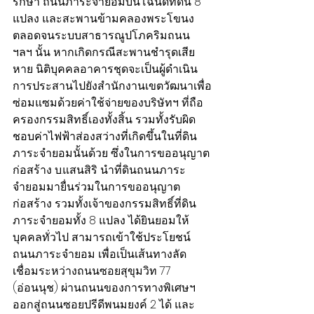
รักษา ถนนภาระจำยอมบนโฉนดที่ดิน 8 
แปลง และสะพานข้ามคลองพระโขนง 
ตลอดจนระบบสาธารณูปโภคริมถนน 
ฯลฯ นั้น หากเกิดกรณีสะพานชำรุดเสีย
หาย นิติบุคคลอาคารชุดจะเป็นผู้ดำเนิน
การประสานไปยังสำนักงานเขตวัฒนาเพื่อ
ซ่อมแซมด้วยค่าใช้จ่ายของบริษัทฯ ที่ถือ
ครองกรรมสิทธิ์เองทั้งสิ้น รวมทั้งรับผิด
ชอบค่าไฟฟ้าส่องสว่างที่เกิดขึ้นในที่ดิน
ภาระจำยอมนั้นด้วย ซึ่งในการขออนุญาต
ก่อสร้าง บ.แสนสิริ นำที่ดินถนนภาระ
จำยอมมายื่นร่วมในการขออนุญาต
ก่อสร้าง รวมทั้งเจ้าของกรรมสิทธิ์ที่ดิน
ภาระจำยอมทั้ง 8 แปลง ได้ยินยอมให้
บุคคลทั่วไป สามารถเข้าใช้ประโยชน์
ถนนภาระจำยอม เพื่อเป็นเส้นทางลัด
เชื่อมระหว่างถนนซอยสุขุมวิท 77 
(อ่อนนุช) ผ่านถนนของการทางพิเศษฯ 
ออกสู่ถนนซอยปรีดีพนมยงค์ 2 ได้ และ