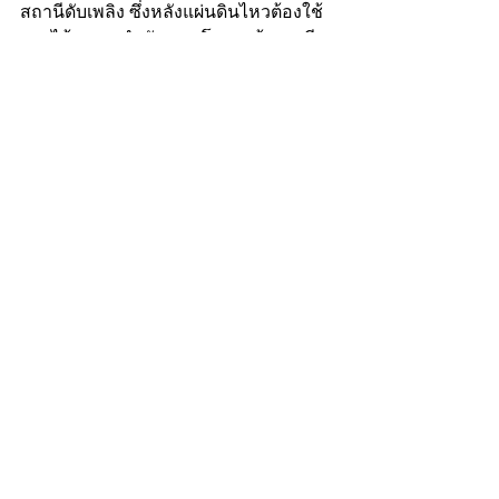
สถานีดับเพลิง ซึ่งหลังแผ่นดินไหวต้องใช้
งานได้ ความสำคัญของโครงสร้างจะมีผล
ต่อความเข้มข้นของการออกแบบด้วย” ผู้
ว่าฯ ชัชชาติ กล่าวให้ความมั่นใจกับ
ประชาชน
โพสต์ล่าสุด