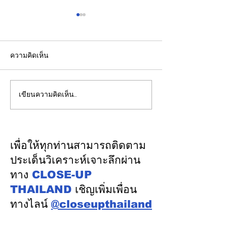
ความคิดเห็น
เขียนความคิดเห็น…
รัฐบาลชูกรอบคัด Data
เปิดปฐมบทใหม่ 
Center 4 มิติ ดันลงทุน
โนเรลหาดใหญ่ 
7.5 แสนล้านบาท สร้าง
มูลค่า 1.7 หมื่นล
งานทักษะสูง–เชื่อม SMEs
ครม.อนุมัติให้รฟ
เพื่อให้ทุกท่านสามารถติดตาม
ไทย พร้อมดูแลต้นทุนน้ำ–
ดำเนินการ
ประเด็นวิเคราะห์เจาะลึกผ่าน
ไฟอย่างเป็นธรรม
ทาง
CLOSE-UP
THAILAND
เชิญเพิ่มเพื่อน
ทางไลน์
@closeupthailand