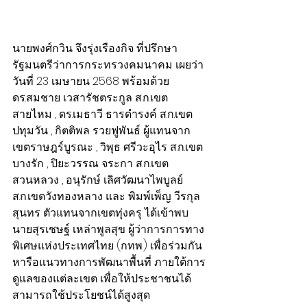
นายพงศ์กวิน จึงรุ่งเรืองกิจ ที่ปรึกษา
รัฐมนตรีว่าการกระทรวงคมนาคม เผยว่า 
วันที่ 23 เมษายน 2568 พร้อมด้วย 
ดร.สมชาย เวสารัชตระกูล ส.ก.เขต
สายไหม , ดร.เมธาวี ธารดำรงค์ ส.ก.เขต
ปทุมวัน , กิตติพล รวยฟูพันธ์ ผู้แทนจาก
เขตราษฎร์บูรณะ , วิพุธ ศรีวะอุไร ส.ก.เขต
บางรัก , ปิยะวรรณ จระกา ส.ก.เขต
สวนหลวง , อนุรักษ์ เลิศวัฒนาไพบูลย์ 
ส.ก.เขตวังทองหลาง และ พิมพ์เพ็ญ วีรกุล
สุนทร ตัวแทนจากเขตทุ่งครุ ได้เข้าพบ 
นายสุรเชษฐ์ เหล่าพูลสุข ผู้ว่าการการทาง
พิเศษแห่งประเทศไทย (กทพ.) เพื่อร่วมกัน
หารือแนวทางการพัฒนาพื้นที่ ภายใต้การ
ดูแลของแต่ละเขต เพื่อให้ประชาชนได้
สามารถใช้ประโยชน์ได้สูงสุด 