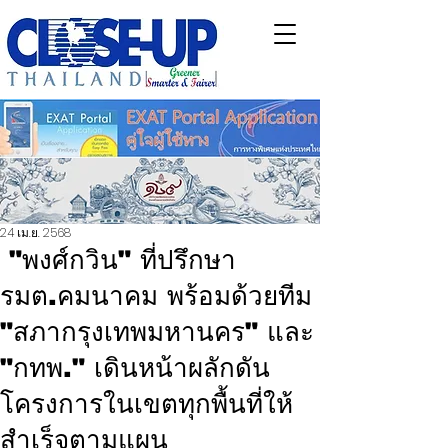
24 เม.ย. 2568
"พงศ์กวิน" ที่ปรึกษา
รมต.คมนาคม พร้อมด้วยทีม
"สภากรุงเทพมหานคร" และ
"กทพ." เดินหน้าผลักดัน
โครงการในเขตทุกพื้นที่ให้
สำเร็จตามแผน