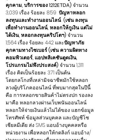
คุกคาม, บริการของ 1212ETDA)
 จำนวน 
3,039 เรื่อง ร้อยละ 8.59  
ปัญหาหลอก
ลงทุนและทำงานออนไลน์  (เช่น ลงทุน
เพื่อทำงานออนไลน์, หลอกให้กูเงิน แต่ไม่
ได้เงิน, หลอกลงทุนคริปโตฯ) 
จำนวน 
1,564 เรื่อง ร้อยละ 4.42 และ
ปัญหาภัย
คุกคามทางไซเบอร์ (เช่น ความผิดทาง
คอมพิวเตอร์, แอปพลิเคชันดูดเงิน, 
โปรแกรมไม่พึงประสงค์)
 จำนวน 1,311 
เรื่อง คิดเป็นร้อยละ 3.71 เป็นต้น
โดยกลโกงที่เหล่ามิจฉาชีพมักใช้หลอก
ลวงผู้บริโภคออนไลน์ ที่พบมากสุดในปีนี้ 
คือ การหลอกขายสินค้าไม่ตรงปก รองลง
มาคือ หลอกลวงผ่านเว็บพนันออนไลน์ 
หลอกให้จ่ายเงินแล้วไม่ได้ของ แฮกข้อมูล
โทรศัพท์ ข้อมูลส่วนบุคคล และบัญชีโซ
เชียลมีเดีย ส่ง SMS แอบอ้างบุคคลหรือ
หน่วยงาน เพื่อหลอกให้กดลิงก์ แอบอ้าง/