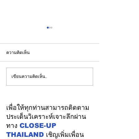
ความคิดเห็น
เขียนความคิดเห็น…
"พิพัฒน์”ยกทีมลุยดูงาน
ส.อ.ท. เดินหน้าผ
ระบบรางมอสโก จับมือ
ทานอลและ SAF 
VNIIZHT ต่อยอด MOU
เศรษฐกิจฐานรากส
ไทย - รัสเซีย ดึงองค์ความ
เศรษฐกิจหมุนเวี
เพื่อให้ทุกท่านสามารถติดตาม
รู้ “ความปลอดภัย - AI -
ประเด็นวิเคราะห์เจาะลึกผ่าน
พัฒนาคน” ปูทางสร้าง
ทาง
CLOSE-UP
อุตสาหกรรมระบบรางไทย
THAILAND
เชิญเพิ่มเพื่อน