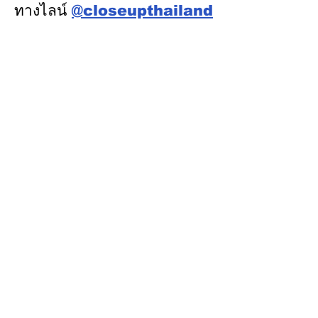
ทางไลน์
@closeupthailand
หมวดข่าว
ข่าวเด่น
เศรษฐกิจ
การเมือง
สังคม
ต่างประเทศ
ศิลปวัฒนธรรม-การศึกษา
พลังงาน สิ่งแวดล้อม
อสังหาริมทรัพย์
คมนาคม ขนส่ง
การค้า อุตสาหกรรม
เกษตร