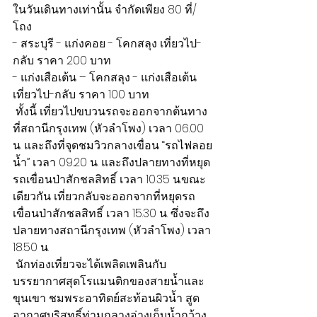
ในวันเดินทางเท่านั้น จำกัดเพียง 80 ที่/
โถง
- สระบุรี - แก่งคอย - โคกสลุง เที่ยวไป-
กลับ ราคา 200 บาท
- แก่งเสือเต้น – โคกสลุง - แก่งเสือเต้น 
เที่ยวไป-กลับ ราคา 100 บาท
 ทั้งนี้ เที่ยวไปขบวนรถจะออกจากต้นทาง
ที่สถานีกรุงเทพ (หัวลำโพง) เวลา 06.00 
น. และถึงที่จุดชมวิวกลางเขื่อน “รถไฟลอย
น้ำ” เวลา 09.20 น. และถึงปลายทางที่หยุด
รถเขื่อนป่าสักชลสิทธิ์ เวลา 10.35 น.ขณะ
เดียวกัน เที่ยวกลับจะออกจากที่หยุดรถ
เขื่อนป่าสักชลสิทธิ์ เวลา 15.30 น. ซึ่งจะถึง
ปลายทางสถานีกรุงเทพ (หัวลำโพง) เวลา 
18.50 น.
 นักท่องเที่ยวจะได้เพลิดเพลินกับ
บรรยากาศสุดโรแมนติกของสายน้ำและ
ขุนเขา ชมพระอาทิตย์สะท้อนผิวน้ำ สูด
อากาศบริสุทธิ์ท่ามกลางอ่างเก็บน้ำกว้าง