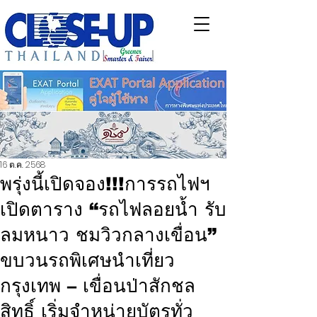
16 ต.ค. 2568
พรุ่งนี้เปิดจอง!!!การรถไฟฯ
เปิดตาราง “รถไฟลอยน้ำ รับ
ลมหนาว ชมวิวกลางเขื่อน”
ขบวนรถพิเศษนำเที่ยว
กรุงเทพ – เขื่อนป่าสักชล
สิทธิ์ เริ่มจำหน่ายบัตรทั่ว