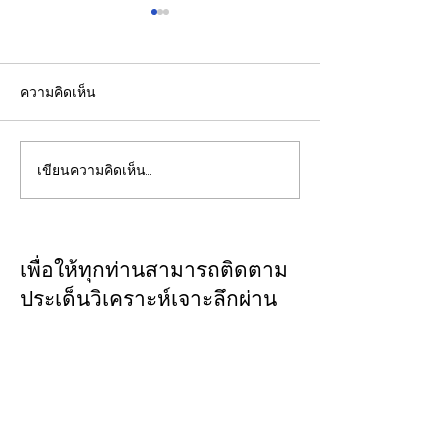
ความคิดเห็น
เขียนความคิดเห็น…
รองปลัดกระทรวงพลังงาน
EGCO Group ต
นำคณะผู้แทนไทยผลักดัน
ความเชื่อมั่นจา
ความร่วมมือด้านพลังงาน
เงิน รักษาอันดับ
ในเวทีประชุมหารือเชิง
“AA / Stable” 3
เพื่อให้ทุกท่านสามารถติดตาม
นโยบายด้านพลังงานไทย -
เนื่อง
ประเด็นวิเคราะห์เจาะลึกผ่าน
ออสเตรเลีย ครั้งที่ 2 ณ
ทาง
CLOSE-UP
เมืองแคนเบอร์รา เครือรัฐ
THAILAND
เชิญเพิ่มเพื่อน
ออสเตรเลีย
ทางไลน์
@closeupthailand