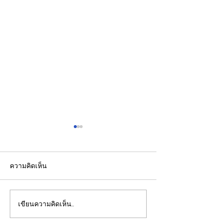
ความคิดเห็น
เขียนความคิดเห็น…
รองปลัดกระทรวงพลังงาน
EGCO Group ต