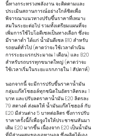
นี้ทางกระทรวงพลังงาน จะติดตามและ
ประเมินสถานการณ์อย่างใกล้ชิดเพื่อ
พิจารณาแนวทางปรับขึ้นราคาที่เหมาะ
สมในระยะต่อไป รวมทั้งเตรียมแผนที่จะ
เพิ่มการใช้ไบโอดีเซลเป็นทางเลือก ซึ่งจะ
มีราคาต่ำ ได้แก่ น้ำมันดีเซล B10 สำหรับ
รถยนต์ทั่วไป (คาดว่าจะใช้เวลาดำเนิน
การระยะแรกประมาณ 1 เดือน) และ B20 
สำหรับรถบรรทุกขนาดใหญ่ (คาดว่าจะ
ใช้เวลาเริ่มในระยะแรกภายใน 1 สัปดาห์)
นอกจากนี้ จะมีการปรับขึ้นราคาน้ำมัน
กลุ่มแก๊สโซฮอล์ทุกชนิดในอัตราลิตรละ 1 
บาท และปรับลดราคาน้ำมัน E20 ลิตรละ 
79 สตางค์ ส่งผลให้ น้ำมันแก๊สโซฮอล์ กับ 
E20 มีส่วนต่าง 5 บาทต่อลิตร ซึ่งการปรับ
ราคาครั้งนี้ก็เพื่อจูงใจให้ประชาชนหันมา
เติม E20 มากขึ้น เนื่องจาก E20 เป็นน้ำมัน
ที่มีส่วนผสมของเอทานอล ซึ่งผลิตได้เอง