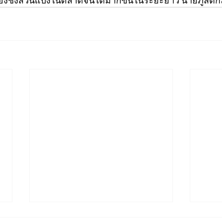
่งชิงส่วนแบ่งในตลาดจีนได้มากขึ้นในระยะยาว”นายภูสิตก