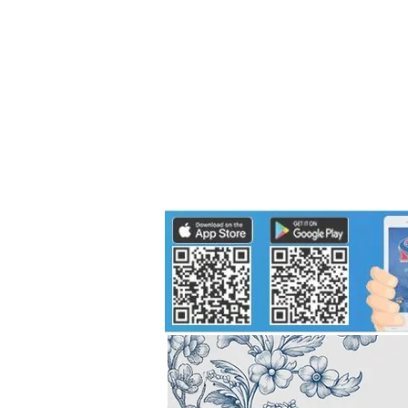
Politics
H-I-T-G
Knowledg
EEC
Eco Industrial Town-S