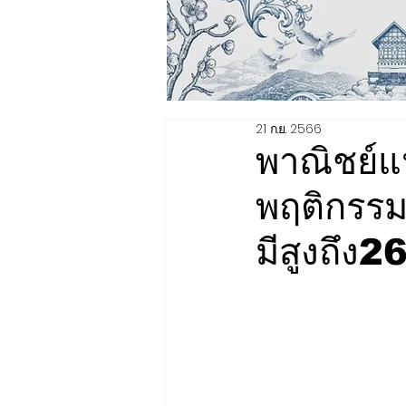
21 ก.ย. 2566
พาณิชย์แ
พฤติกรร
มีสูงถึง