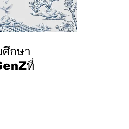
ยศึกษา
enZที่