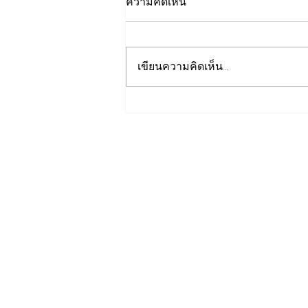
ความคิดเห็น
เขียนความคิดเห็น…
เปิดปฐมบทใหม่ รถไฟฟ้าโมโน
เรลหาดใหญ่ สงขลา มูลค่า
1.7 หมื่นล้าน ล่าสุดค
รม.อนุมัติให้รฟม.เข้าดำเนิน
การ