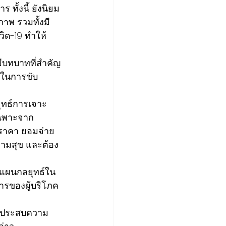
ทั้งนี้ ยังนิยม
าพ รวมทั้งมี
ิด-19 ทำให้
พลในการขับ
ยุทธ์การเจาะ
เฉพาะจาก
าราคา ยอมจ่าย
วามสุข และต้อง
งแผนกลยุทธ์ใน
รของผู้บริโภค
ีนประสบความ