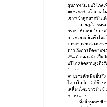
สุขภาพ นิยมบริโภคเพ
จะช่วยสร้างโอกาสใ
เจาะเข้าสู่ตลาดจีนได้เพ
          นายภูสิต รัตนกุล เสรีเริงฤทธิ์ อธิบดีกรมส่งเสริมการค้าระหว่างประเทศ (DITP) เปิดเผยว่า 
กรมฯได้มอบนโยบายให
การส่งออกสินค้าไทยไป
รายงานจากนางสาวชนิ
ต่าว ถึงการติดตามพ
264 ล้านคน คิดเป็น
บริโภคสัดส่วนสูงถึง
Gen.Z 
จะขยายตัวเพิ่มขึ้นถึ
ได้ว่าในอีก 10 ปีข
เคลื่อนโดยชาวจีน G
ชาว.Gen.Z
          ทั้งนี้ ทูตพาณิชย์ได้รายงานผลการติดตามตลาดบริโภคอาหารของกลุ่ม Gen.Z ว่า ชาวจีน 