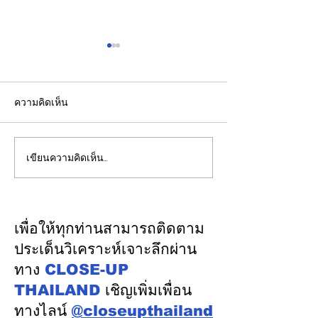
ความคิดเห็น
เขียนความคิดเห็น…
รองปลัดกระทรวงพลังงาน
EGCO Group ต
นำคณะผู้แทนไทยผลักดัน
ความเชื่อมั่นจา
ความร่วมมือด้านพลังงาน
เงิน รักษาอันดับ
ในเวทีประชุมหารือเชิง
“AA / Stable” 3
เพื่อให้ทุกท่านสามารถติดตาม
นโยบายด้านพลังงานไทย -
เนื่อง
ประเด็นวิเคราะห์เจาะลึกผ่าน
ออสเตรเลีย ครั้งที่ 2 ณ
ทาง
CLOSE-UP
เมืองแคนเบอร์รา เครือรัฐ
THAILAND
เชิญเพิ่มเพื่อน
ออสเตรเลีย
ทางไลน์
@closeupthailand