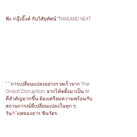
ฟัง 
#อุ๊งอิ๊งค์
 กับวิสัยทัศน์ “THAILAND NEXT
" "...การเปลี่ยนแปลงอย่างรวดเร็วจาก The 
Great Disruption จากโค้ดดิ้งมาเป็น AI 
ที่สำคัญมากขึ้น ต้องเตรียมความพร้อมกับ
สถานการณ์ที่เปลี่ยนแปลงในทุก ๆ 
วัน..!!!."แพทองธาร ชินวัตร