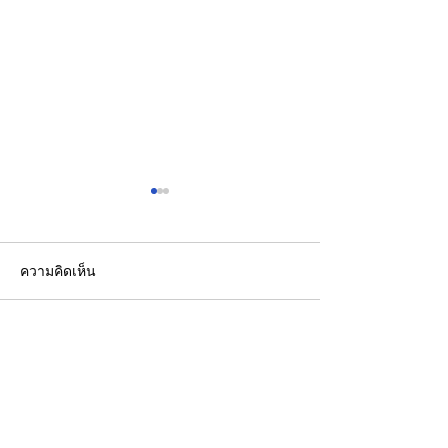
ความคิดเห็น
เขียนความคิดเห็น…
Sunday Analysis::ผลก
"ชัชชาติ"ยืนยัน
ระทบมาตรา 301 ต่อภาค
สำคัญกับการประ
ส่งออกไทย เสี่ยงส่งออก
กทม. มาโดยตลอ
ชะลอช่วงครึ่งปีหลัง
ขาดประชุม ยกเว