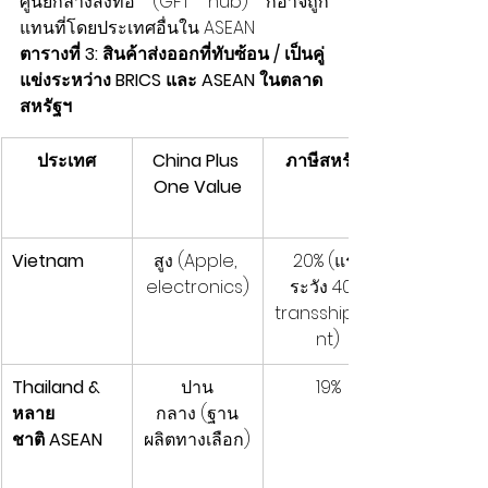
ศูนย์กลางสิ่งทอ (GFT hub) ก็อาจถูก
แทนที่โดยประเทศอื่นใน ASEAN
ตารางที่ 3: สินค้าส่งออกที่ทับซ้อน / เป็นคู่
แข่งระหว่าง BRICS และ ASEAN ในตลาด
สหรัฐฯ
ประเทศ
China Plus 
ภาษีสหรัฐฯ
One Value
Vietnam
สูง (Apple, 
20% (แรง
electronics)
ระวัง 40% 
transshipme
nt)
Thailand & 
ปาน
19%
หลาย
กลาง (ฐาน
ชาติ ASEAN
ผลิตทางเลือก)