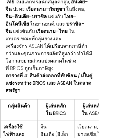
ไทย
 ในอิเล็กทรอนิกส์มูลค่าสูง, 
อินเดีย–
จีน
 ปะทะ 
เวียดนาม–กัมพูชา
 ในสิ่งทอ, 
จีน–อินเดีย–บราซิล
 แข่งกับ 
ไทย–
อินโดนีเซีย
 ในยานยนต์, และ 
บราซิล–
จีน
 แข่งขันกับ 
เวียดนาม–ไทย
 ใน
เกษตร ขณะที่กลุ่มยางและ
เครื่องจักร ASEAN ได้เปรียบจากภาษีต่ำ
กว่าและคุณภาพการผลิตที่สูงกว่า ทำให้มี
โอกาสขยายส่วนแบ่งตลาดในช่วง
ที่ BRICS ถูกเก็บภาษีสูง
ตารางที่ 4: สินค้าส่งออกที่ทับซ้อน / เป็นคู่
แข่งระหว่าง BRICS และ ASEAN ในตลาด
สหรัฐฯ
กลุ่มสินค้า
ผู้เล่นหลัก
ผู้เล่นหลัก
ใน BRICS
ใน ASEAN
เครื่องใช้
จีน, 
เวียดนาม, 
ไฟฟ้าและ
อินเดีย (อิเล็ก
มาเลเซีย, ไทย, 