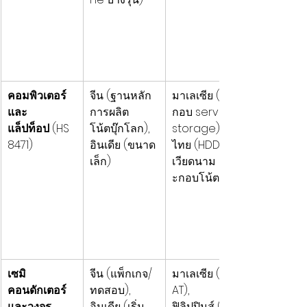
คอมพิวเตอร์
จีน (ฐานหลัก
มาเลเซีย (ประ
และ
การผลิต
กอบ server, 
แล็ปท็อป
 (HS 
โน้ตบุ๊กโลก), 
storage), 
8471)
อินเดีย (ขนาด
ไทย (HDD), 
เล็ก)
เวียดนาม (ปร
ะกอบโน้ตบุ๊ก)
เซมิ
จีน (แพ็กเกจ/
มาเลเซีย (OS
คอนดักเตอร์
ทดสอบ), 
AT), 
และวงจร
อินเดีย (เริ่ม
ฟิลิปปินส์ (ass