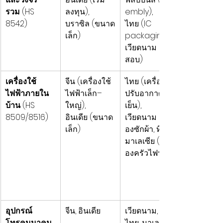
รวม
 (HS 
ลงทุน), 
embly), 
8542)
บราซิล (ขนาด
ไทย (IC 
เล็ก)
packaging), 
เวียดนาม (ทด
สอบ)
เครื่องใช้
จีน (เครื่องใช้
ไทย (เครื่อง
ไฟฟ้าภายใน
ไฟฟ้าเล็ก–
ปรับอากาศ, ตู้
บ้าน
 (HS 
ใหญ่), 
เย็น), 
8509/8516)
อินเดีย (ขนาด
เวียดนาม (เครื่
เล็ก)
องซักผ้า, ทีวี), 
มาเลเซีย (เครื่
องครัวไฟฟ้า)
อุปกรณ์
จีน, อินเดีย
เวียดนาม, 
โทรคมนาคม
ไทย, มาเลเซีย