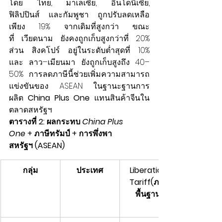
โดย ไทย, มาเลเซีย, อินโดนีเซีย, 
ฟิลิปปินส์ และกัมพูชา ถูกปรับลดเหลือ
เพียง 19% จากเดิมที่สูงกว่า ขณะ
ที่ เวียดนาม ยังคงถูกเก็บสูงกว่าที่ 20% 
ส่วน สิงคโปร์ อยู่ในระดับต่ำสุดที่ 10% 
และ ลาว–เมียนมา ยังถูกเก็บสูงถึง 40–
50% การลดภาษีนี้ช่วยเพิ่มความสามารถ
แข่งขันของ ASEAN ในฐานะฐานการ
ผลิต 
China Plus One
 แทนสินค้าจีนใน
ตลาดสหรัฐฯ
ตารางที่ 2: ผลกระทบ 
China Plus 
One
 + ภาษีทรัมป์ + การพึ่งพา
สหรัฐฯ (ASEAN)
กลุ่ม
ประเทศ
Liberation 
Tariff(ภาษี
พื้นฐาน)