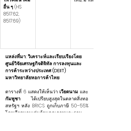
อื่น ๆ
 (HS 
8517.62, 
8517.69)
แหล่งที่มา: วิเคราะห์และเรียบเรียงโดย 
ศูนย์วิจัยเศรษฐกิจดิจิทัล การลงทุนและ
การค้าระหว่างประเทศ (DEIIT) 
มหาวิทยาลัยหอการค้าไทย
ตารางที่ 6 แสดงให้เห็นว่า 
เวียดนาม
 และ 
กัมพูชา
 ได้เปรียบสูงสุดในตลาดสิ่งทอ
สหรัฐฯ หลัง BRICS ถูกเก็บภาษี 50–55% 
โดยเวียดนามเด่นด้านคุณภาพและฐาน
ผลิตของแบรนด์ระดับโลก ส่วนกัมพูชามี
ต้นทุนแรงงานต่ำและพึ่งพา