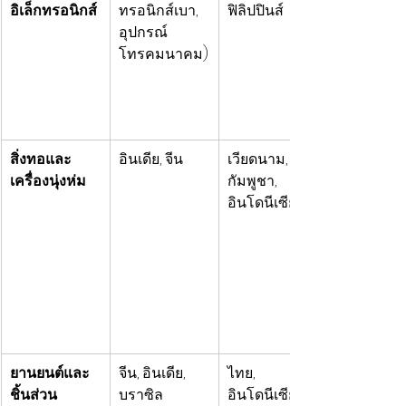
อิเล็กทรอนิกส์
ทรอนิกส์เบา, 
ฟิลิปปินส์
อุปกรณ์
โทรคมนาคม)
สิ่งทอและ
อินเดีย, จีน
เวียดนาม, 
เครื่องนุ่งห่ม
กัมพูชา, 
อินโดนีเซีย
ยานยนต์และ
จีน, อินเดีย, 
ไทย, 
ชิ้นส่วน
บราซิล
อินโดนีเซีย