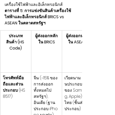
เครื่องใช้ไฟฟ้าและอิเล็กทรอนิกส์ 
ตารางที่ 5: การแข่งขันสินค้าเครื่องใช้
ไฟฟ้าและอิเล็กทรอนิกส์ BRICS vs 
ASEAN ในตลาดสหรัฐฯ
ประเภท
ผู้ส่งออกหลัก
ผู้ส่งออกหลัก
สินค้า (HS 
ใน BRICS
ใน ASEAN
Code)
โทรศัพท์มือ
จีน (~15% ของ
เวียดนาม (ฐา
ถือและส่วน
การส่งออก
นประกอบหลัก
ประกอบ
 (HS 
ทั้งหมดไป
ของ Samsun
8517)
สหรัฐฯ), 
g, Apple), 
อินเดีย (ฐาน
ไทย (ชิ้นส่วน
ประกอบ iPho
ประกอบ)
ne บางรุ่น)