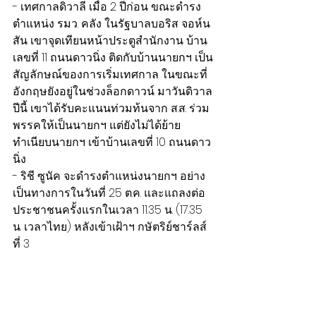
- เทศกาลดิวาลี เมื่อ 2 ปีก่อน ขณะดำรง
ตำแหน่ง รมว. คลัง ในรัฐบาลบอริส จอห์น
สัน เขาจุดเทียนหน้าประตูสำนักงาน บ้าน
เลขที่ 11 ถนนดาวนิ่ง ติดกับบ้านนายกฯ เป็น
สัญลักษณ์ของการเริ่มเทศกาล ในขณะที่
อังกฤษยังอยู่ในช่วงล็อกดาวน์ มาวันดิวาล
ปีนี้ เขาได้รับคะแนนท่วมท้นจาก ส.ส. ร่วม
พรรคให้เป็นนายกฯ แต่ยังไม่ได้ย้าย
ทำเนียบนายกฯ เข้าบ้านเลขที่ 10 ถนนดาว
นิ่ง
- ริชี ซูนัค จะดำรงตำแหน่งนายกฯ อย่าง
เป็นทางการในวันที่ 25 ต.ค. และแถลงต่อ
ประชาชนครั้งแรกในเวลา 11.35 น. (17.35 
น. เวลาไทย) หลังเข้าเฝ้าฯ กษัตริย์ชาร์ลส์
ที่ 3