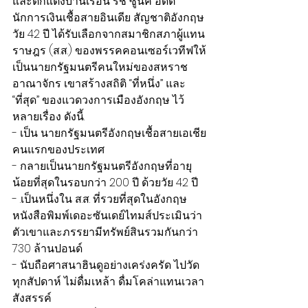
และตกแต่งบ้านเรือน ริชี ซูนัค อดีต
นักการเงินเชื้อสายอินเดีย สัญชาติอังกฤษ 
วัย 42 ปี ได้รับเลือกจากสมาชิกสภาผู้แทน
ราษฎร (ส.ส.) ของพรรคคอนเซอร์เวทีฟให้
เป็นนายกรัฐมนตรีคนใหม่ของสหราช
อาณาจักร เขาสร้างสถิติ “ที่หนึ่ง” และ 
“ที่สุด” ของแวดวงการเมืองอังกฤษ ไว้
หลายเรื่อง ดังนี้.
- เป็น นายกรัฐมนตรีอังกฤษเชื้อสายเอเชีย
คนแรกของประเทศ
- กลายเป็นนายกรัฐมนตรีอังกฤษที่อายุ
น้อยที่สุดในรอบกว่า 200 ปี ด้วยวัย 42 ปี
- .เป็นหนึ่งใน ส.ส. ที่รวยที่สุดในอังกฤษ 
หนังสือพิมพ์เดอะซันเดย์ไทมส์ประเมินว่า
ตัวเขาและภรรยามีทรัพย์สินรวมกันกว่า 
730 ล้านปอนด์
- นับถือศาสนาฮินดูอย่างเคร่งครัด ไปวัด
ทุกสัปดาห์ ไม่ดื่มเหล้า ดื่มโคล่าแทนเวลา
สังสรรค์