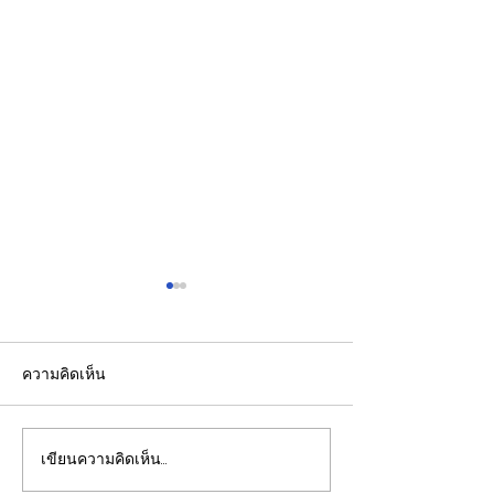
ความคิดเห็น
เขียนความคิดเห็น…
ปลัดมหาดไทยแถลงผล
"พิพัฒน์”ยกทีมลุ