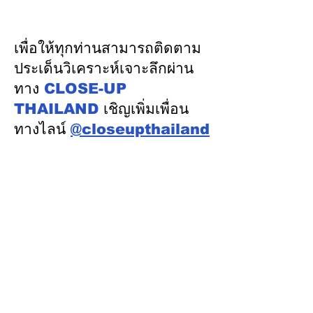
ประชุม กสถ. เคาะมติ
ระบบรางมอสโก จ
รับรองยกเลิกบัญชีเดิม-ขึ้น
VNIIZHT ต่อย
บัญชีสอบท้องถิ่นใหม่ตาม
ไทย - รัสเซีย ดึ
เพื่อให้ทุกท่านสามารถติดตาม
คะแนนจริง
รู้ “ความปลอดภัย
ประเด็นวิเคราะห์เจาะลึกผ่าน
พัฒนาคน” ปูทาง
ทาง
CLOSE-UP
อุตสาหกรรมระบ
THAILAND
เชิญเพิ่มเพื่อน
ทางไลน์
@closeupthailand
หมวดข่าว
ข่าวเด่น
เศรษฐกิจ
การเมือง
สังคม
ต่างประเทศ