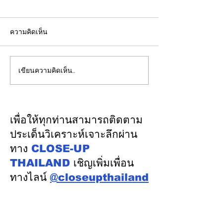
ความคิดเห็น
เขียนความคิดเห็น…
CFO กลุ่มดุสิตธานีแนะนัก
ชไนเดอร์ อิเล็คท
บัญชีรุ่นใหม่พัฒนาทักษะสู่
กับ AMD เปิดตัว
“คู่คิดทางธุรกิจ”
สถาปัตยกรรมอ้างอ
แรกบน
เพื่อให้ทุกท่านสามารถติดตาม
แพลตฟอร์ม “Hel
ประเด็นวิเคราะห์เจาะลึกผ่าน
การติดตั้งใช้งาน
ทาง
CLOSE-UP
Factory
THAILAND
เชิญเพิ่มเพื่อน
ทางไลน์
@closeupthailand