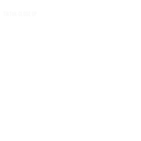
เสียงชุมชน
TikTok-CLOSE UP
ศูนย์รวมข่าวดี
ศูนย์รวมข่าว
ท่องเที่ยว -นวัตวิถี
Net Zero
หมวดความรู้
H-I-T-G
Knowledge Sharing
Forum
Insight
Strategy
Creative: CSR
เมืองอุตสาหกรรมเชิงนิเวศ
BCG
EEC