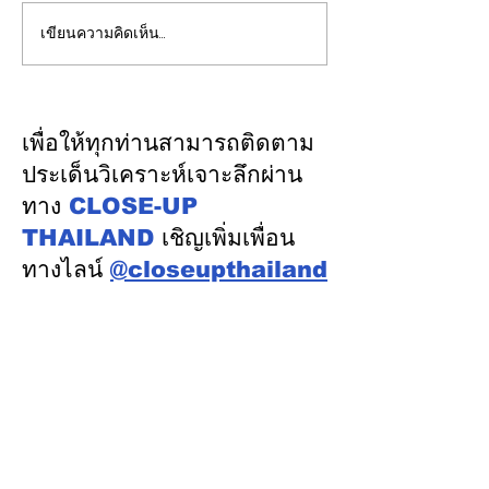
เขียนความคิดเห็น…
“ไม่สูบบุหรี่" ก็เป็นมะเร็ง
กทม. เบรกแจกอ
ปอดได้ แพทย์เตือนพบผู้
ราชดำเนิน "ตัด
ป่วยอายุน้อยตั้งแต่วัย 35 ปี
ตัวคนไร้บ้าน" ช
เพิ่มขึ้นคนไทยกว่า 70%
ผ่าน “บ้านอิ่มใจ”
เพื่อให้ทุกท่านสามารถติดตาม
รู้ตัวเมื่อโรคลุกลาม
Food Bank ทั้ง
ประเด็นวิเคราะห์เจาะลึกผ่าน
ทาง
CLOSE-UP
THAILAND
เชิญเพิ่มเพื่อน
ทางไลน์
@closeupthailand
หมวดข่าว
ข่าวเด่น
เศรษฐกิจ
การเมือง