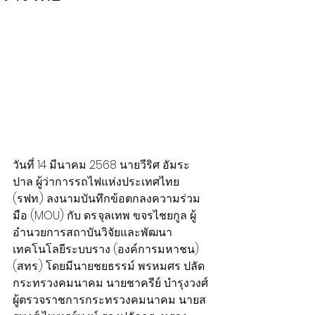
วันที่ 14 มีนาคม 2568 นายวีริศ อัมระ
ปาล ผู้ว่าการรถไฟแห่งประเทศไทย 
(รฟท.) ลงนามบันทึกข้อตกลงความร่วม
มือ (MOU) กับ ดร.จุลเทพ ขจรไชยกูล ผู้
อำนวยการสถาบันวิจัยและพัฒนา
เทคโนโลยีระบบราง (องค์การมหาชน) 
(สทร.) โดยมีนายชยธรรม์ พรหมศร ปลัด
กระทรวงคมนาคม นายชาครีย์ บำรุงวงศ์ 
ผู้ตรวจราชการกระทรวงคมนาคม นายส