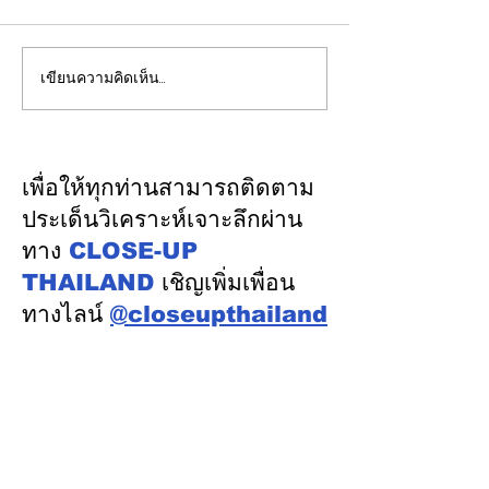
เขียนความคิดเห็น…
EGCO Group ตอกย้ำ
ปลัดมหาดไทยแ
ความเชื่อมั่นจากตลาดการ
ประชุม กสถ. เคา
เงิน รักษาอันดับเครดิต
รับรองยกเลิกบัญชี
“AA / Stable” 3 ปีต่อ
บัญชีสอบท้องถิ่
เพื่อให้ทุกท่านสามารถติดตาม
เนื่อง
คะแนนจริง
ประเด็นวิเคราะห์เจาะลึกผ่าน
ทาง
CLOSE-UP
THAILAND
เชิญเพิ่มเพื่อน
ทางไลน์
@closeupthailand
หมวดข่าว
ข่าวเด่น