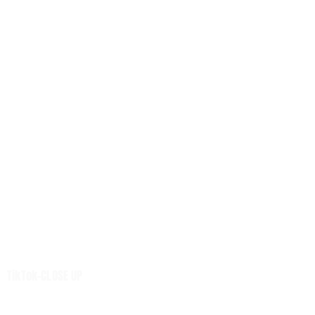
การเมือง
สังคม
ต่างประเทศ
ศิลปวัฒนธรรม-การศึกษา
พลังงาน สิ่งแวดล้อม
อสังหาริมทรัพย์
คมนาคม ขนส่ง
การค้า อุตสาหกรรม
เกษตร
การเงิน ประกัน
การตลาด-สุขภาพ
เทคโนโลยี
นวัตกรรม
เสียงชุมชน
TikTok-CLOSE UP
ศูนย์รวมข่าวดี
ศูนย์รวมข่าว