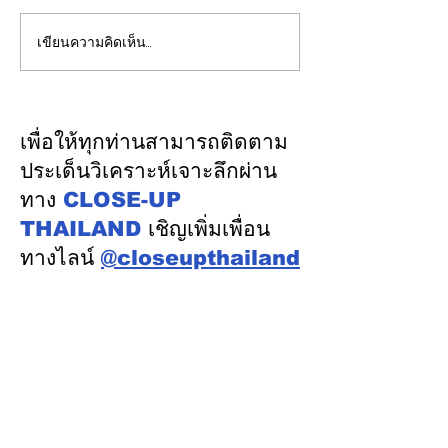
เขียนความคิดเห็น…
Sunday Analysis::ผลก
"ชัชชาติ"ยืนยัน
ระทบมาตรา 301 ต่อภาค
สำคัญกับการประ
ส่งออกไทย เสี่ยงส่งออก
กทม. มาโดยตลอ
ชะลอช่วงครึ่งปีหลัง
ขาดประชุม ยกเว
เพื่อให้ทุกท่านสามารถติดตาม
ภารกิจสำคัญจริง
ประเด็นวิเคราะห์เจาะลึกผ่าน
ทาง
CLOSE-UP
THAILAND
เชิญเพิ่มเพื่อน
ทางไลน์
@closeupthailand
หมวดข่าว
ข่าวเด่น
เศรษฐกิจ