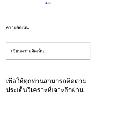
ความคิดเห็น
เขียนความคิดเห็น…
รองปลัดกระทรวงพลังงาน
EGCO Group ต
นำคณะผู้แทนไทยผลักดัน
ความเชื่อมั่นจา
ความร่วมมือด้านพลังงาน
เงิน รักษาอันดับ
ในเวทีประชุมหารือเชิง
“AA / Stable” 3
เพื่อให้ทุกท่านสามารถติดตาม
นโยบายด้านพลังงานไทย -
เนื่อง
ประเด็นวิเคราะห์เจาะลึกผ่าน
ออสเตรเลีย ครั้งที่ 2 ณ
ทาง
CLOSE-UP
เมืองแคนเบอร์รา เครือรัฐ
THAILAND
เชิญเพิ่มเพื่อน
ออสเตรเลีย
ทางไลน์
@closeupthailand