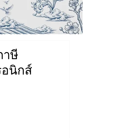
ภาษี
อนิกส์