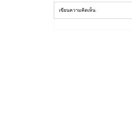
เขียนความคิดเห็น…
เปิดปฐมบทใหม่ รถไฟฟ้าโมโน
เรลหาดใหญ่ สงขลา มูลค่า
1.7 หมื่นล้าน ล่าสุดค
รม.อนุมัติให้รฟม.เข้าดำเนิน
การ