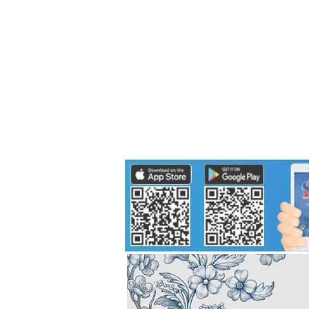
Politics
H-I-T-G
Knowledg
EEC
Eco Industrial Town-S