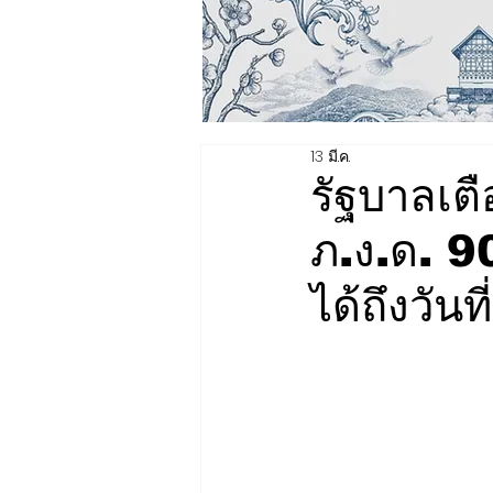
13 มี.ค.
รัฐบาลเตือ
ภ.ง.ด. 90
ได้ถึงวันท