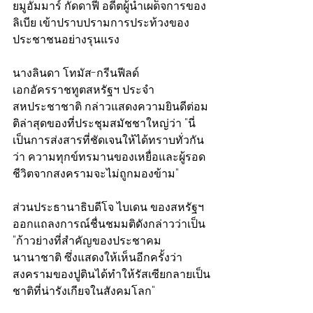
ยมูอัมมาร์ กัดดาฟี อดีตผู้นำเผด็จการของ
ลิเบีย เข้าปราบปรามการประท้วงของ
ประชาชนอย่างรุนแรง
นางลินดา โทมัส-กรีนฟีลด์ 
เอกอัครราชทูตสหรัฐฯ ประจำ
สหประชาชาติ กล่าวแสดงความยินดีต่อม
ติล่าสุดของที่ประชุมสมัชชาใหญ่ว่า "นี่
เป็นการส่งสารที่ชัดเจนให้ได้ทราบทั่วกัน
ว่า ความทุกข์ทรมานของเหยื่อและผู้รอด
ชีวิตจากสงครามจะไม่ถูกมองข้าม"
ส่วนประธานาธิบดีโจ ไบเดน ของสหรัฐฯ 
ออกแถลงการณ์ชื่นชมมติดังกล่าวว่าเป็น 
"ก้าวย่างที่สำคัญของประชาคม
นานาชาติ ซึ่งแสดงให้เห็นอีกครั้งว่า 
สงครามของปูตินได้ทำให้รัสเซียกลายเป็น
ชาติที่น่ารังเกียจในสังคมโลก"