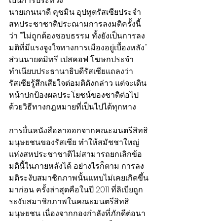
เป็นการประท้วง
นายเกนนาดี คุซมิน อุปทูตรัสเซียประจำ
สหประชาชาติประณามการลงมติครั้งนี้
ว่า "ไม่ถูกต้องชอบธรรม ทั้งยังเป็นการลง
มติที่มีแรงจูงใจทางการเมืองอยู่เบื้องหลัง" 
ส่วนนายดมิทรี เปสคอฟ โฆษกประจำ
ทำเนียบประธานาธิบดีรัสเซียแถลงว่า 
รัสเซียรู้สึกเสียใจต่อมติดังกล่าว แต่จะเดิน
หน้าปกป้องผลประโยชน์ของชาติต่อไป 
ด้วยวิธีทางกฎหมายที่เป็นไปได้ทุกทาง
การยื่นหนังสือลาออกจากคณะมนตรีสิทธิ
มนุษยชนของรัสเซีย ทำให้สมัชชาใหญ่
แห่งสหประชาชาติไม่สามารถยกเลิกข้อ
มตินี้ในภายหลังได้ อย่างไรก็ตาม การลง
มติระงับสมาชิกภาพนั้นแทบไม่เคยเกิดขึ้น
มาก่อน ครั้งล่าสุดคือในปี 2011 ที่ลิเบียถูก
ระงับสมาชิกภาพในคณะมนตรีสิทธิ
มนุษยชน เนื่องจากกองกำลังที่ภักดีต่อนา