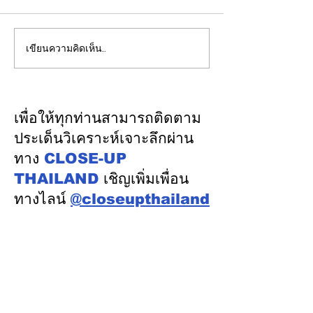
เขียนความคิดเห็น…
ปลัดมหาดไทยแถลงผล
"พิพัฒน์”ยกทีมลุ
ประชุม กสถ. เคาะมติ
ระบบรางมอสโก จ
รับรองยกเลิกบัญชีเดิม-ขึ้น
VNIIZHT ต่อย
บัญชีสอบท้องถิ่นใหม่ตาม
ไทย - รัสเซีย ดึ
เพื่อให้ทุกท่านสามารถติดตาม
คะแนนจริง
รู้ “ความปลอดภัย
ประเด็นวิเคราะห์เจาะลึกผ่าน
พัฒนาคน” ปูทาง
ทาง
CLOSE-UP
อุตสาหกรรมระบ
THAILAND
เชิญเพิ่มเพื่อน
ทางไลน์
@closeupthailand
หมวดข่าว
ข่าวเด่น