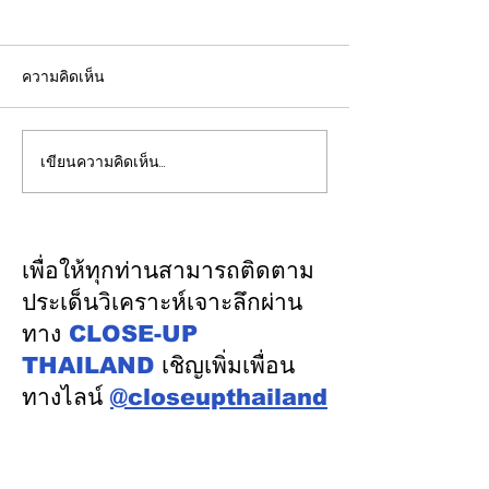
ความคิดเห็น
เขียนความคิดเห็น…
รองปลัดกระทรวงพลังงาน
EGCO Group ต
นำคณะผู้แทนไทยผลักดัน
ความเชื่อมั่นจา
ความร่วมมือด้านพลังงาน
เงิน รักษาอันดับ
ในเวทีประชุมหารือเชิง
“AA / Stable” 3
เพื่อให้ทุกท่านสามารถติดตาม
นโยบายด้านพลังงานไทย -
เนื่อง
ประเด็นวิเคราะห์เจาะลึกผ่าน
ออสเตรเลีย ครั้งที่ 2 ณ
ทาง
CLOSE-UP
เมืองแคนเบอร์รา เครือรัฐ
THAILAND
เชิญเพิ่มเพื่อน
ออสเตรเลีย
ทางไลน์
@closeupthailand