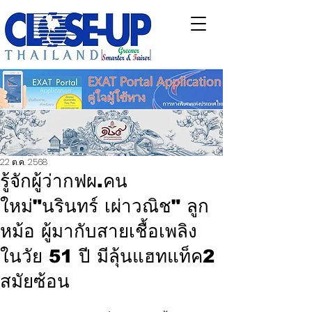
22 ต.ค. 2568
รู้จักผู้ว่ากฟผ.คน
ใหม่"นรินทร์ เผ่าวณิช" ลูก
หม้อ ผู้มากับสายเชื้อเพลิง
ในวัย 51 ปี มีลุ้นแฮทแท็ค2
สมัยซ้อน