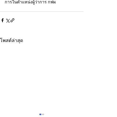
การในตำแหน่งผู้ว่าการ กฟผ.
โพสต์ล่าสุด