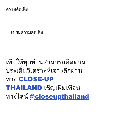
ความคิดเห็น
เขียนความคิดเห็น…
รองปลัดกระทรวงพลังงาน
EGCO Group ต
นำคณะผู้แทนไทยผลักดัน
ความเชื่อมั่นจา
ความร่วมมือด้านพลังงาน
เงิน รักษาอันดับ
ในเวทีประชุมหารือเชิง
“AA / Stable” 3
เพื่อให้ทุกท่านสามารถติดตาม
นโยบายด้านพลังงานไทย -
เนื่อง
ประเด็นวิเคราะห์เจาะลึกผ่าน
ออสเตรเลีย ครั้งที่ 2 ณ
ทาง
CLOSE-UP
เมืองแคนเบอร์รา เครือรัฐ
THAILAND
เชิญเพิ่มเพื่อน
ออสเตรเลีย
ทางไลน์
@closeupthailand
หมวดข่าว