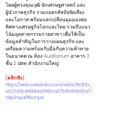
โดยผู้ทรงคุณวุฒิ นักเศรษฐศาสตร์ และ
ผู้นำภาคธุรกิจ ร่วมถอดรหัสปัจจัยเสี่ยง
และโอกาส พร้อมแลกเปลี่ยนมุมมองต่อ
ทิศทางเศรษฐกิจโลกและไทย รวมถึงแนว
โน้มอุตสาหกรรมรายสาขา เพื่อใช้เป็น
ข้อมูลสำคัญในการวางแผนธุรกิจ และ
เตรียมความพร้อมรับมือกับความท้าทาย
ในอนาคต ณ ห้อง Auditorium อาคาร 3 
ชั้น 2 ปตท. สำนักงานใหญ่
(คลิกฟัง)
https://video.wixstatic.com/video/f63f7b_
e62242b416984e3991ca275d1c50995a/7
20p/mp4/file.mp4