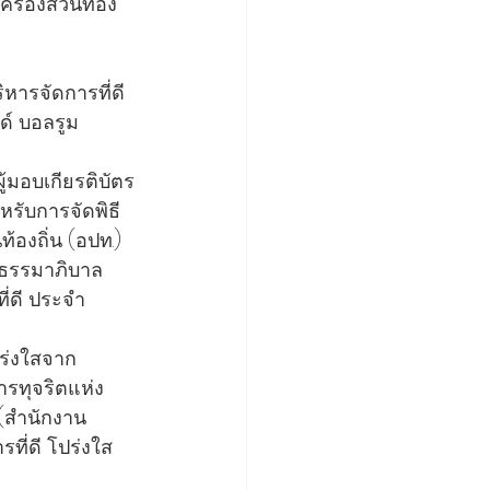
กครองส่วนท้อง
หารจัดการที่ดี 
์ บอลรูม 
ู้มอบเกียรติบัตร
หรับการจัดพิธี
้องถิ่น (อปท.) 
กธรรมาภิบาล 
ี่ดี ประจำ
ปร่งใสจาก
รทุจริตแห่ง
(สำนักงาน 
ที่ดี โปร่งใส 