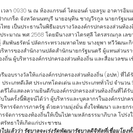
  เวลา 09.30 น. ณ ห้องแกรนด์ ไดมอนด์ บอลรูม อาคารอิมแพ
ากเกร็ด จังหวัดนนทบุรี นายอนุทิน ชาญวีรกูล นายกรัฐมน
ทย เป็นประธานในพิธีมอบรางวัลองค์กรปกครองส่วนท้องถิ่
ีงบประมาณ พ.ศ. 2568 โดยมีนางสาวไตรศุลี ไตรสรณกุล เล
์ สัมพันธรัตน์ ปลัดกระทรวงมหาดไทย นางยุพา ทวีวัฒนะกิ
้บริหารของสำนักงานปลัดสำนักนายกรัฐมนตรี ผู้แทนส่วน
งถิ่น ผู้บริหารองค์กรปกครองส่วนท้องถิ่น และสื่อมวลชน เ
มอบรางวัลให้แก่องค์กรปกครองส่วนท้องถิ่น (อปท.) ที่ได้รับรา
ย ประเภทดีเลิศ ประเภทโดดเด่น และประเภททั่วไป จำนวน 
ตรีได้แสดงความยินดีกับองค์กรปกครองส่วนท้องถิ่นที่ได้รับร
รับในครั้งนี้พิสูจน์ได้ว่า ผู้บริหารและบุคลากรในองค์กรปกค
รบริหารจัดการภาครัฐ ด้วยความมุ่งมั่น ตั้งใจพัฒนา และยกร
ารจัดการของท้องถิ่นให้เป็นไปตามหลักธรรมาภิบาล โปร่ง
อศรัทธาให้เกิดแก่ประชาชน
ปแล้วว่า รัฐบาลจะเร่งรัดพัฒนารัฐบาลดิจิทัลที่เชื่อมโยงทั้