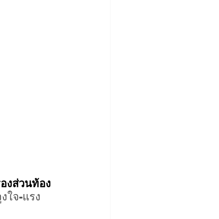
องส่วนท้อง
จูงใจ-แรง