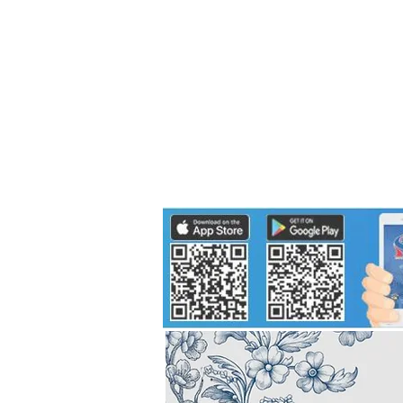
Politics
H-I-T-G
Knowledg
EEC
Eco Industrial Town-S