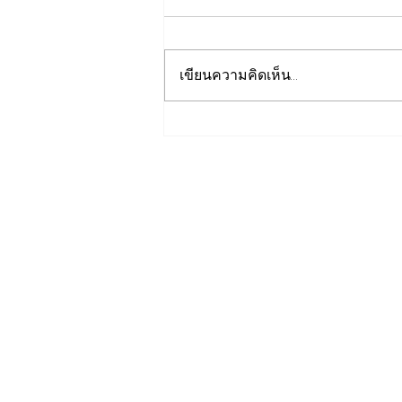
เขียนความคิดเห็น…
เปิดปฐมบทใหม่ รถไฟฟ้าโมโน
เรลหาดใหญ่ สงขลา มูลค่า
1.7 หมื่นล้าน ล่าสุดค
รม.อนุมัติให้รฟม.เข้าดำเนิน
การ