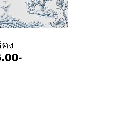
ธิคง
6.00-