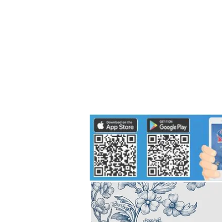
Politics
H-I-T-G
Knowledg
EEC
Eco Industrial Town-S