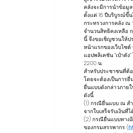
คลังจะมีการนำข้อมูลข
ตั้งแต่ 16 ปีบริบูรณ์
กระทรวงการคลัง ณ วั
จำนวนสิทธิคงเหลือ ก
นี้ จึงขอเชิญชวนให้
หน้าแรกของเว็บไซต์
แอปพลิเคชัน “เป๋าตัง”
22.00 น.
สำหรับประชาชนที่ต้
โดยจะต้องเป็นการยื่นแ
ยื่นแบบดังกล่าวภายใ
ดังนี้
(1) กรณียื่นแบบ ณ ส
จากใบเสร็จรับเงินที่ไ
(2) กรณียื่นแบบทางอ
ของกรมสรรพากร (
h