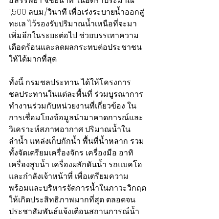
อ.สรรพยา จ.ชัยนาท ในอัตราประมาณ 
1,500 ลบ.ม./วินาที เพื่อเร่งระบายน้ำออกสู่
ทะเล ไว้รองรับปริมาณน้ำเหนือที่จะมา
เพิ่มอีกในระยะต่อไป ช่วยบรรเทาความ
เดือดร้อนและลดผลกระทบต่อประชาชน
ให้ได้มากที่สุด 
ทั้งนี้ กรมชลประทาน ได้ให้โครงการ
ชลประทานในแต่ละพื้นที่ ร่วมบูรณาการ
ทำงานร่วมกับหน่วยงานที่เกี่ยวข้อง ใน
การเชื่อมโยงข้อมูลนำมาคาดการณ์และ
วิเคราะห์สภาพอากาศ ปริมาณน้ำใน
ลำน้ำ แหล่งเก็บกักน้ำ พื้นที่น้ำหลาก รวม
ทั้งจัดเตรียมเครื่องจักร เครื่องมือ อาทิ 
เครื่องสูบน้ำ เครื่องผลักดันน้ำ รถแบคโฮ 
และกำลังเจ้าหน้าที่ เพื่อเตรียมความ
พร้อมและบริหารจัดการน้ำในภาวะวิกฤต
ให้เกิดประสิทธิภาพมากที่สุด ตลอดจน
ประชาสัมพันธ์แจ้งเตือนสถานการณ์น้ำ