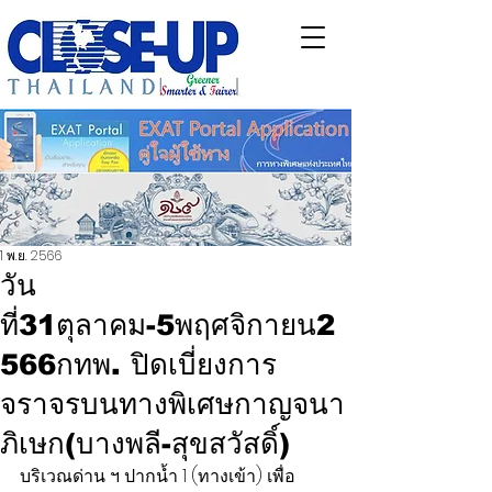
1 พ.ย. 2566
วัน
ที่31ตุลาคม-5พฤศจิกายน2
566กทพ. ปิดเบี่ยงการ
จราจรบนทางพิเศษกาญจนา
ภิเษก(บางพลี-สุขสวัสดิ์)
บริเวณด่าน ฯ ปากน้ำ 1 (ทางเข้า) เพื่อ