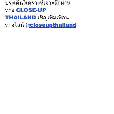
นโยบายด้านพลังงานไทย -
เนื่อง
ประเด็นวิเคราะห์เจาะลึกผ่าน
ออสเตรเลีย ครั้งที่ 2 ณ
ทาง
CLOSE-UP
เมืองแคนเบอร์รา เครือรัฐ
THAILAND
เชิญเพิ่มเพื่อน
ออสเตรเลีย
ทางไลน์
@closeupthailand
หมวดข่าว
ข่าวเด่น
เศรษฐกิจ
การเมือง
สังคม
ต่างประเทศ
ศิลปวัฒนธรรม-การศึกษา
พลังงาน สิ่งแวดล้อม
อสังหาริมทรัพย์