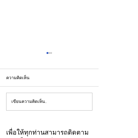
ความคิดเห็น
เขียนความคิดเห็น…
รองปลัดกระทรวงพลังงาน
EGCO Group ต
นำคณะผู้แทนไทยผลักดัน
ความเชื่อมั่นจา
ความร่วมมือด้านพลังงาน
เงิน รักษาอันดับ
ในเวทีประชุมหารือเชิง
“AA / Stable” 3
เพื่อให้ทุกท่านสามารถติดตาม