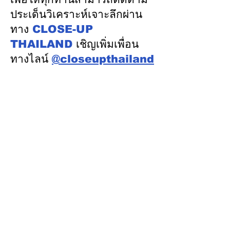
สาธารณะระยะย
ประเด็นวิเคราะห์เจาะลึกผ่าน
ทาง
CLOSE-UP
THAILAND
เชิญเพิ่มเพื่อน
ทางไลน์
@closeupthailand
หมวดข่าว
ข่าวเด่น
เศรษฐกิจ
การเมือง
สังคม
ต่างประเทศ
ศิลปวัฒนธรรม-การศึกษา
พลังงาน สิ่งแวดล้อม
อสังหาริมทรัพย์