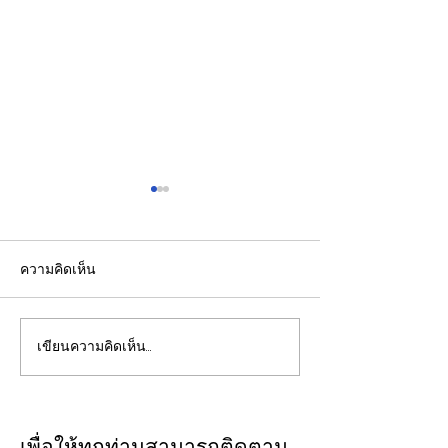
ความคิดเห็น
เขียนความคิดเห็น…
ส.อ.ท. เดินหน้าผลักดันเอ
ปราการสุดท้ายแห
ทานอลและ SAF ยกระดับ
บทบาทสถาบันรา
เศรษฐกิจฐานรากสู่
การคานอำนาจกา
เศรษฐกิจหมุนเวียน
และการปกป้องป
เพื่อให้ทุกท่านสามารถติดตาม