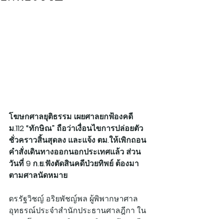
โฆษกศาลยุติธรรม เผยศาลยกฟ้องคดี 
ม.112 “ทักษิณ” ถือว่าเงื่อนไขการปล่อยตัว
ชั่วคราวสิ้นสุดลง และแจ้ง ตม.ให้เพิกถอน
คำสั่งเดินทางออกนอกประเทศแล้ว ส่วน
วันที่ 9 ก.ย.ฟังตัดสินคดีป่วยทิพย์ ต้องมา
ตามศาลนัดหมาย
ดร.รัฐวิชญ์ อริยพัชญ์พล ผู้พิพากษาศาล
อุทธรณ์ประจำสำนักประธานศาลฎีกา ใน