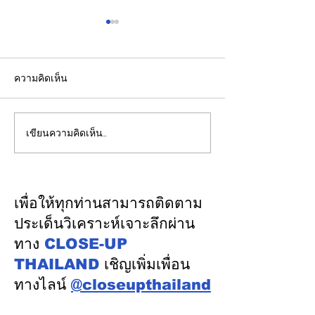
ความคิดเห็น
เขียนความคิดเห็น…
รองปลัดกระทรวงพลังงาน
EGCO Group ต
นำคณะผู้แทนไทยผลักดัน
ความเชื่อมั่นจา
ความร่วมมือด้านพลังงาน
เงิน รักษาอันดับ
ในเวทีประชุมหารือเชิง
“AA / Stable” 3
เพื่อให้ทุกท่านสามารถติดตาม
นโยบายด้านพลังงานไทย -
เนื่อง
ประเด็นวิเคราะห์เจาะลึกผ่าน
ออสเตรเลีย ครั้งที่ 2 ณ
ทาง
CLOSE-UP
เมืองแคนเบอร์รา เครือรัฐ
THAILAND
เชิญเพิ่มเพื่อน
ออสเตรเลีย
ทางไลน์
@closeupthailand