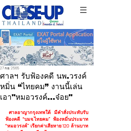
27 ก.ย. 2565
ศาลฯ รับฟ้องคดี นพ.วรงค์
หมิ่น “ไทยคม” งานนี้เล่น
เอา"หมอวรงค์...จ๋อย"
 ศาลอาญากรุงเทพใต้ มีคำสั่งประทับรับ
ฟ้องคดี “บมจ.ไทยคม” ฟ้องหมิ่นประมาท 
“หมอวรงค์” เรียกค่าเสียหาย 120 ล้านบาท