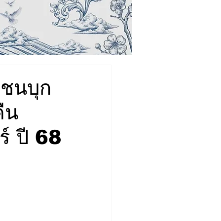
วชนบุก
ืน
์ ปี 68