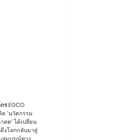
งค์กร EGCO 
วคิด “นวัตกรรม
คต” ได้เปลี่ยน
ดึงโลกกลับมาสู่
มสมบูรณ์ทาง