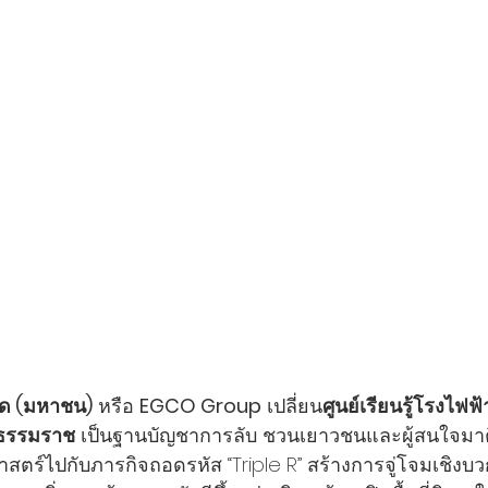
กัด (มหาชน)
 หรือ 
EGCO Group
 เปลี่ยน
ศูนย์เรียนรู้โรงไฟ
ีธรรมราช
 เป็นฐานบัญชาการลับ ชวนเยาวชนและผู้สนใจมาต
ตร์ไปกับภารกิจถอดรหัส “Triple R” สร้างการจู่โจมเชิงบวก