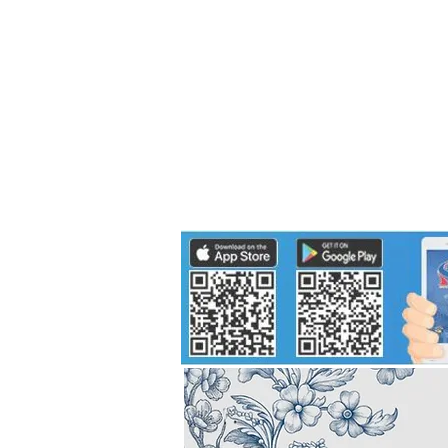
Politics
H-I-T-G
Knowledg
EEC
Eco Industrial Town-S