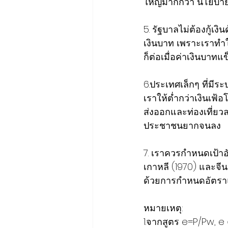
ใหญ่​มากกว่า​ นโยบา
5. รัฐบาลไม่ต้องกู้เ
เงินบาท​ เพราะเราทำใ
ก็ต่อเมื่อค่าเงินบาทแข
6.ประเทศเล็กๆ​ ที่มี
เราให้ต่ำกว่าเงินเฟ้อ
ส่งออกและท่องเที่ยวล
ประชาชน​ยากจนลง
7. เราควรกำหนดเป้าอัต
เกาหลี​ (1970)​ และจี
ด้วยการกำหนดอัตราแลกเ
หมายเหตุ​:
1.จากสูตร e=P/Pw, e ค