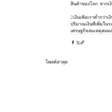
สินค้าของโลก​: หากเงิ
2.เงินเฟ้อเราต่ำกว่าเ
ปริมาณเงินที่เพิ่มในร
เศรษฐกิจ​สมเหตุสมผล​
โพสต์ล่าสุด