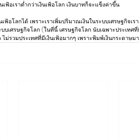
นเฟ้อเราต่ำกว่าเงินเฟ้อโลก​ เงินบาทก็จะแข็งค่าขึ้น​
งินเฟ้อโลก​ได้​ เพราะเราเพิ่มปริมาณเงินในระบบ​เศรษฐกิจ​เรา​
ะบบ​เศรษฐกิจ​โลก​ (ในที่นี้​ เศรษฐกิจ​โลก​ นับเฉพาะประเทศท
 ไม่รวมประเทศที่มีเงินเฟ้อมากๆ​ เพราะพิมพ์​เงินกระดาษมาใ