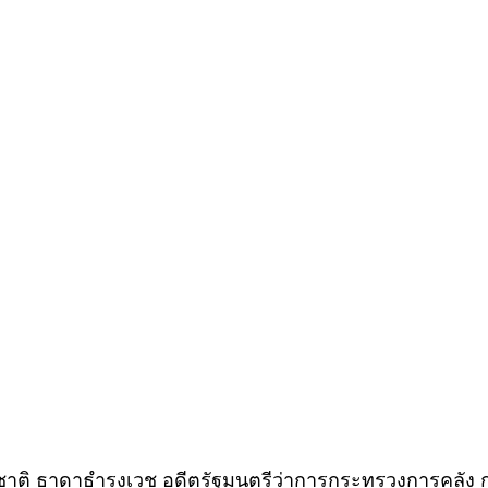
ชาติ​ ธา​ดา​ธำ​รง​เวช​ อดีต​รัฐมนตรี​ว่าการ​กระทรวงการคลัง​