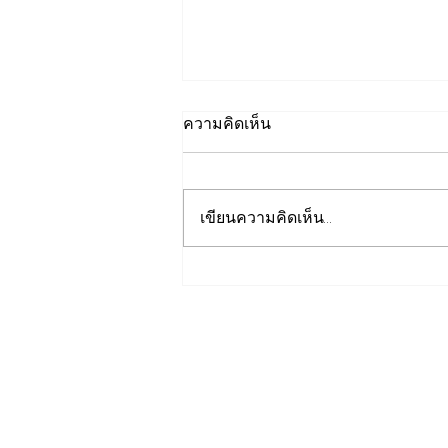
ความคิดเห็น
เขียนความคิดเห็น…
เปิดปฐมบทใหม่ รถไฟฟ้าโมโน
เรลหาดใหญ่ สงขลา มูลค่า
1.7 หมื่นล้าน ล่าสุดค
รม.อนุมัติให้รฟม.เข้าดำเนิน
การ