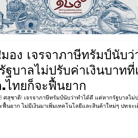
!มอง เจรจา​ภาษีทรัมป์​นับว
กรัฐบาลไม่ปรับค่าเงินบาทที่
.ไทยก็จะฟื้นยาก​
8 ศ.สุชาติ! เจรจา​ภาษีทรัมป์​นับว่าทำได้ดี​ แต่หากรัฐบาลไม่ป
ฟื้นยาก​ ไม่มีเงินมาเพิ่มเทคโน​โลยีและสินค้าใหม่ๆ​ ปท.จะเ