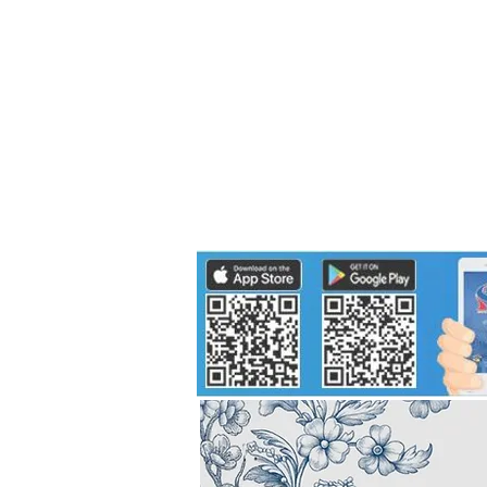
Politics
H-I-T-G
Knowledg
EEC
Eco Industrial Town-S