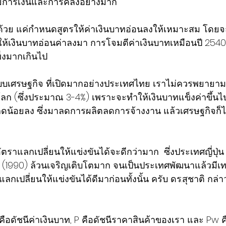
ย​การเงินและการคลัง​อย่างมาก
งิน​ด้วย แค่กำหนดสูตรให้ค่าเงินบาทอ่อนลงให้เหมาะสม โดยจ
ห้เงินบาทอ่อนค่าลงมา การโจมตีค่าเงินบาทเหมือนปี​ 2540​ น
็ง​มากเกินไป​
ระบบเศรษฐกิจ​ ที่เปิดมาก​อย่างประเทศไทย เราไม่ควรพยายาม
โลก​ (ซึ่งประมาณ​ 3-4%) เพราะจะทำให้เงินบาทแข็​งค่าขึ้นไ
ดน้อย​ลง ซึ่งมาลดการผลิต​ลดการจ้างงาน แล้วเศรษฐกิจ​ก็ไม่
ราแลก​เปลี่ยนให้แข่งขันได้จะดีกว่ามาก​ ​ ซึ่งประเทศญี่ปุ่น​ 
น​ (1990)​ ล้วนเจริญ​เติบโตมาก​ จนเป็นประเทศพัฒนาแล้ว​มีเทค
ปลี่ยนให้แข่งขันได้ดีมาก่อนทั้งนั้น​ ครับ​ ดร.สุชาติ​ กล่า
ือดัชนีค่า​เ​งินบาท, P คือดัชนีราคาสินค้าของเรา​ และ​ Pw​ 