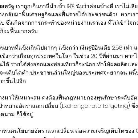
สหรัฐ​ เราถูกเก็บภาษีนำเข้า 19% นับว่าค่อนข้างดี เราไม่เส
งต้องกลับมาฟื้นเศรษฐ​กิจ​และฟื้นรายได้ประชาชนด้วย หากเรา
ป​ ซึ่งเกิดจากการกระทำของหน่วยงานเราเอง​ ที่ไม่เข้าใจก
ก็จะฟื้นยากครับ
ินบาท​ที่แข็งเกินไปมากๆ​ แข็งกว่า​ เงินรูปีอินเดีย​ 2.58 เท่า​ 
ข็ง​กว่า​เกือบ​ทุก​ประ​เท​ศใน​โลก​ ใน​ช่วง 20​ ปีที่ผ่านมา​ หา
นได้​ รายได้ส่งออกและท่องเที่ยวก็จะน้อย​ ทำให้ผลผลิตและ
กิจ​จะเติบโตต่ำ ประชาชน​ส่วนใหญ่ของประเทศ​จะยาก​จน​ หน
มากขึ้นไปอีก
ทลงมาให้เหมาะสม​ คงต้องฟื้นกฎหมายกองทุนรักษาระดับ​อัต
มาย​อัตรา​แลกเปลี่ยน​ (Exchange rate targeting) ซึ่ง​ จีน
ดนาม ก็ใช้อยู่​
หนดนโยบาย​อัตราแลกเปลี่ยน​ ต่อ​ความเจริญเติบโตของ GD