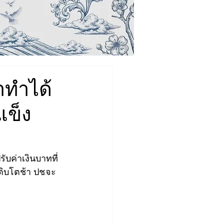
่าทำได้
แข็ง
รับค่าเงินบาทที่
ติบโตช้า​ ปช.จะ