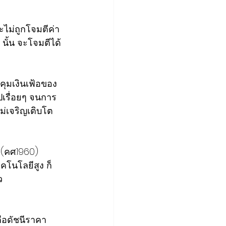
ะไม่ถูกโจมตีค่า
ั้น​ จะโจมตีได้
คุมเงินเฟ้อของ
ปเรื่อยๆ​ จนการ
เจริญ​เติบโต​ 
(คศ.1960)​ 
โนโลยี​สูง​ ก็
ว
คือดัชนีราคา