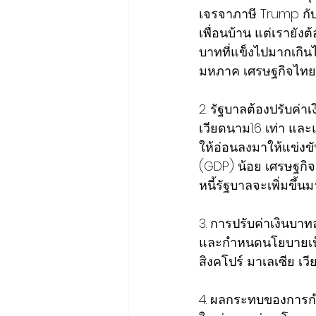
เจรจา​ภาษี​ Trump กับ
เพื่อนบ้าน​ แต่เรายั
บาทที่แข็งไปมากเกินไ
มหภาค​ เศรษฐกิจ​ไทย
2. รัฐบาล​ต้องปรับค่าเง
เวียดนาม​1.6 เท่า​ และแ
ให้อ่อนลงมาให้แข่งขั
(GDP​)​ น้อย​ เศรษฐ
หนี้รัฐบาลจะเพิ่มขึ้น
3​. การปรับค่าเงินบา
และกำหนดนโยบาย​เป้าห
สิงคโปร์ มาเลเซีย เวีย
4. ผลกระทบ​ของการกำ