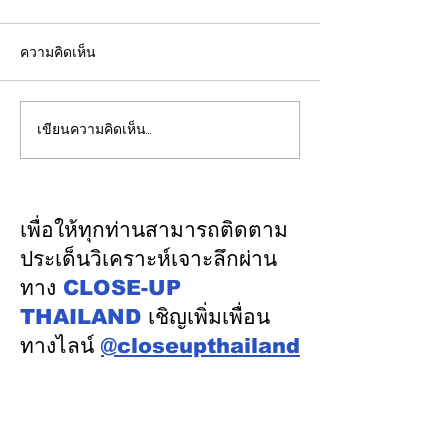
ความคิดเห็น
เขียนความคิดเห็น…
ปลัดมหาดไทยแถลงผล
"พิพัฒน์”ยกทีมลุ
ประชุม กสถ. เคาะมติ
ระบบรางมอสโก จ
รับรองยกเลิกบัญชีเดิม-ขึ้น
VNIIZHT ต่อย
บัญชีสอบท้องถิ่นใหม่ตาม
ไทย - รัสเซีย ดึ
เพื่อให้ทุกท่านสามารถติดตาม
คะแนนจริง
รู้ “ความปลอดภัย
ประเด็นวิเคราะห์เจาะลึกผ่าน
พัฒนาคน” ปูทาง
ทาง
CLOSE-UP
อุตสาหกรรมระบ
THAILAND
เชิญเพิ่มเพื่อน
ทางไลน์
@closeupthailand