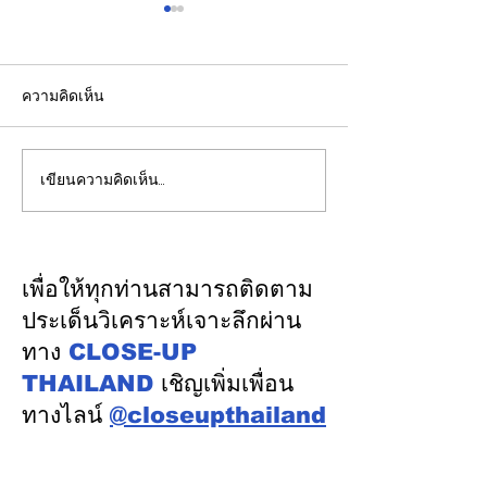
ความคิดเห็น
เขียนความคิดเห็น…
ส.อ.ท. เดินหน้าผลักดันเอ
กกร. ชี้เศรษฐกิจ
ทานอลและ SAF ยกระดับ
หลังผันผวน ไทยเร
เศรษฐกิจฐานรากสู่
โอกาส AI–FDI 
เศรษฐกิจหมุนเวียน
เศรษฐกิจสู่รายได้
เพื่อให้ทุกท่านสามารถติดตาม
ประเด็นวิเคราะห์เจาะลึกผ่าน
ทาง
CLOSE-UP
THAILAND
เชิญเพิ่มเพื่อน
ทางไลน์
@closeupthailand