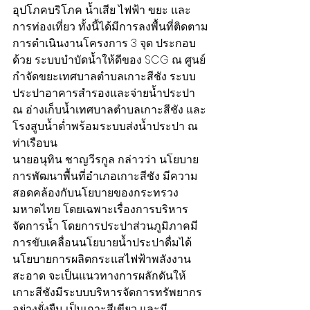
อุปโภคบริโภค น้ำเสีย ไฟฟ้า ขยะ และ
การท่องเที่ยว ทั้งนี้ได้มีการลงพื้นที่ติดตาม
การดำเนินงานโครงการ 3 จุด ประกอบ
ด้วย ระบบบำบัดน้ำให้ดีของ SCG ณ ศูนย์
กำจัดขยะเทศบาลตำบลเกาะสีชัง ระบบ
ประปาอาคารสำรองและจ่ายน้ำประปา 
ณ อ่างเก็บน้ำเทศบาลตำบลเกาะสีชัง และ
โรงสูบน้ำต่ำพร้อมระบบส่งน้ำประปา ณ 
ท่าเรือบน
นายอนุทิน ชาญวีรกูล กล่าวว่า นโยบาย
การพัฒนาพื้นที่อำเภอเกาะสีชัง มีความ
สอดคล้องกับนโยบายของกระทรวง
มหาดไทย โดยเฉพาะเรื่องการบริหาร
จัดการน้ำ โดยการประปาส่วนภูมิภาคมี
การขับเคลื่อนนโยบายน้ำประปาดื่มได้ 
นโยบายการผลิตกระแสไฟฟ้าพลังงาน
สะอาด จะเป็นแนวทางการผลักดันให้
เกาะสีชังมีระบบบริหารจัดการทรัพยากร
อย่างยั่งยืน เป็นเกาะสีเขียว และมี