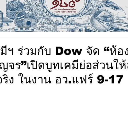
ีฯ ร่วมกับ Dow จัด “ห้อง
ญจร”เปิดบูทเคมีย่อส่วนให
จริง ในงาน อว.แฟร์ 9-17 ส