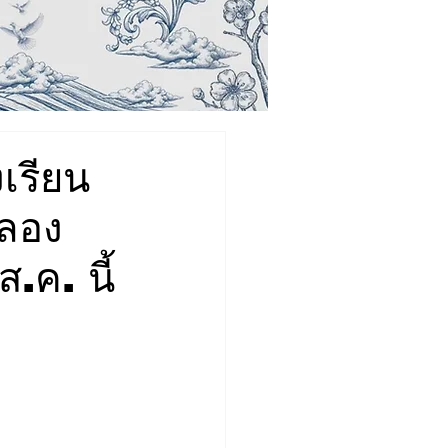
เรียน
้ลอง
.ค. นี้