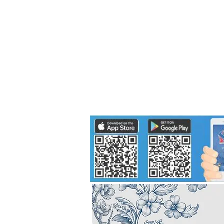
Politics
H-I-T-G
Knowledg
EEC
Eco Industrial Town-S