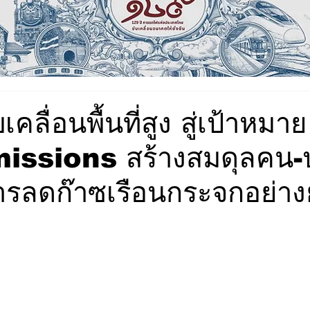
เคลื่อนพื้นที่สูง สู่เป้าหม
issions สร้างสมดุลคน-ป
รลดก๊าซเรือนกระจกอย่างยั