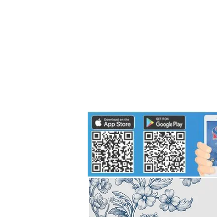
Politics
H-I-T-G
Knowledg
EEC
Eco Industrial Town-S