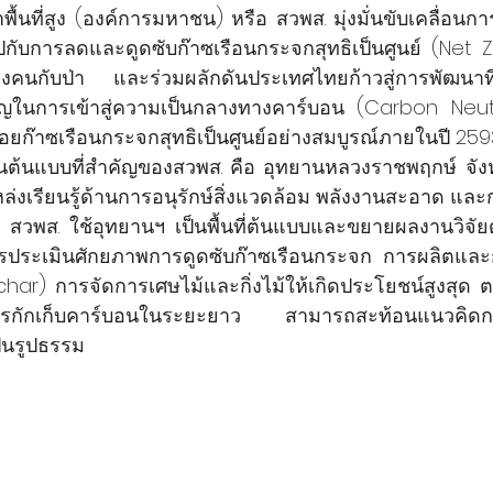
ื้นที่สูง (องค์การมหาชน) หรือ สวพส. มุ่งมั่นขับเคลื่อนก
่ไปกับการลดและดูดซับก๊าซเรือนกระจกสุทธิเป็นศูนย์ (Net 
่างคนกับป่า และร่วมผลักดันประเทศไทยก้าวสู่การพัฒนาที
ในการเข้าสู่ความเป็นกลางทางคาร์บอน (Carbon Neutra
่อยก๊าซเรือนกระจกสุทธิเป็นศูนย์อย่างสมบูรณ์ภายในปี 259
งานต้นแบบที่สำคัญของสวพส. คือ อุทยานหลวงราชพฤกษ์ จังหว
หล่งเรียนรู้ด้านการอนุรักษ์สิ่งแวดล้อม พลังงานสะอาด และก
ดย สวพส. ใช้อุทยานฯ เป็นพื้นที่ต้นแบบและขยายผลงานวิจั
รประเมินศักยภาพการดูดซับก๊าซเรือนกระจก การผลิตและ
har) การจัดการเศษไม้และกิ่งไม้ให้เกิดประโยชน์สูงสุด 
เพิ่มการกักเก็บคาร์บอนในระยะยาว สามารถสะท้อนแนวคิดการ
ป็นรูปธรรม