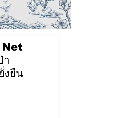
าย Net
่า
่งยืน