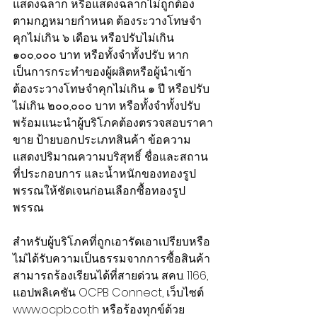
แสดงฉลาก หรือแสดงฉลากไม่ถูกต้อง
ตามกฎหมายกำหนด ต้องระวางโทษจำ
คุกไม่เกิน ๖ เดือน หรือปรับไม่เกิน 
๑๐๐,๐๐๐ บาท หรือทั้งจำทั้งปรับ หาก
เป็นการกระทำของผู้ผลิตหรือผู้นำเข้า 
ต้องระวางโทษจำคุกไม่เกิน ๑ ปี หรือปรับ
ไม่เกิน ๒๐๐,๐๐๐ บาท หรือทั้งจำทั้งปรับ 
พร้อมแนะนำผู้บริโภคต้องตรวจสอบราคา
ขาย ป้ายบอกประเภทสินค้า ข้อความ
แสดงปริมาณความบริสุทธิ์ ชื่อและสถาน
ที่ประกอบการ และน้ำหนักของทองรูป
พรรณให้ชัดเจนก่อนเลือกซื้อทองรูป
พรรณ
สำหรับผู้บริโภคที่ถูกเอารัดเอาเปรียบหรือ
ไม่ได้รับความเป็นธรรมจากการซื้อสินค้า 
สามารถร้องเรียนได้ที่สายด่วน สคบ. 1166, 
แอปพลิเคชัน OCPB Connect, เว็บไซต์ 
www.ocpb.co.th หรือร้องทุกข์ด้วย