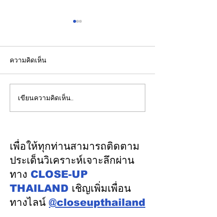
ความคิดเห็น
เขียนความคิดเห็น…
ปลัดมหาดไทยแถลงผล
"พิพัฒน์”ยกทีมลุ
ประชุม กสถ. เคาะมติ
ระบบรางมอสโก จ
รับรองยกเลิกบัญชีเดิม-ขึ้น
VNIIZHT ต่อย
บัญชีสอบท้องถิ่นใหม่ตาม
ไทย - รัสเซีย ดึ
เพื่อให้ทุกท่านสามารถติดตาม
คะแนนจริง
รู้ “ความปลอดภัย
ประเด็นวิเคราะห์เจาะลึกผ่าน
พัฒนาคน” ปูทาง
ทาง
CLOSE-UP
อุตสาหกรรมระบ
THAILAND
เชิญเพิ่มเพื่อน
ทางไลน์
@closeupthailand