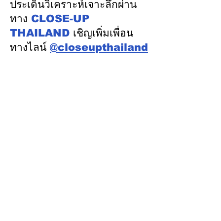
ด้วยวิทยาศาสตร์
ประเด็นวิเคราะห์เจาะลึกผ่าน
เทคโนโลยี นวัตกรรม
ทาง
CLOSE-UP
THAILAND
เชิญเพิ่มเพื่อน
ทางไลน์
@closeupthailand
หมวดข่าว
ข่าวเด่น
เศรษฐกิจ
การเมือง
สังคม
ต่างประเทศ
ศิลปวัฒนธรรม-การศึกษา
พลังงาน สิ่งแวดล้อม
อสังหาริมทรัพย์