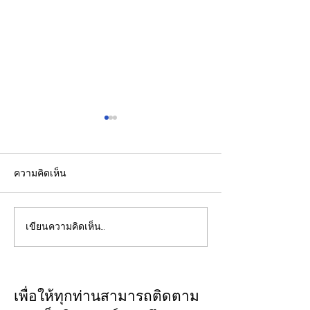
ความคิดเห็น
เขียนความคิดเห็น…
วว. ยกระดับคุณภาพ
CFO กลุ่มดุสิตธ
“บริการภาคอุตสาหกรรม”
บัญชีรุ่นใหม่พัฒน
ยืนหนึ่งมาตรฐานสากลขับ
“คู่คิดทางธุรกิจ”
เคลื่อนผู้ประกอบการไทย
เพื่อให้ทุกท่านสามารถติดตาม