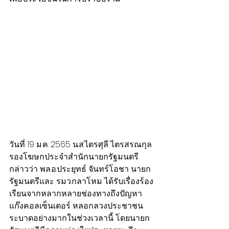
วันที่ 19 ม.ค. 2565 น.ส.ไตรศุลี ไตรสรณกุล 
รองโฆษกประจําสํานักนายกรัฐมนตรี 
กล่าวว่า พล.อ.ประยุทธ์ จันทร์โอชา นายก
รัฐมนตรีและ รมว.กลาโหม ได้รับเรื่องร้อง
เรียนจากหลากหลายช่องทางถึงปัญหา
แก๊งคอลเซ็นเตอร์ หลอกลวงประชาชน  
ระบาดอย่างมากในช่วงเวลานี้ โดยนายก