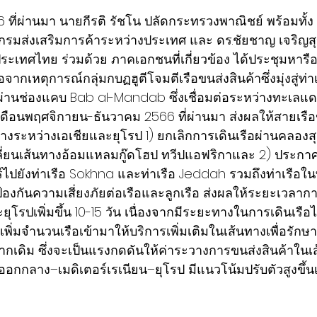
66 ที่ผ่านมา นายกีรติ รัชโน ปลัดกระทรวงพาณิชย์ พร้อมทั้ง
ิบดีกรมส่งเสริมการค้าระหว่างประเทศ และ ดร.ชัยชาญ เจริญ
งประเทศไทย ร่วมด้วย ภาคเอกชนที่เกี่ยวข้อง ได้ประชุมหาร
กเหตุการณ์กลุ่มกบฏฮูตีโจมตีเรือขนส่งสินค้าซึ่งมุ่งสู่ท
อผ่านช่องแคบ Bab al-Mandab ซึ่งเชื่อมต่อระหว่างทะเลแ
ดือนพฤศจิกายน-ธันวาคม 2566 ที่ผ่านมา ส่งผลให้สายเรือขน
งระหว่างเอเชียและยุโรป 1) ยกเลิกการเดินเรือผ่านคลอง
ี่ยนเส้นทางอ้อมแหลมกู๊ดโฮป ทวีปแอฟริกาและ 2) ประกาศ
์ไปยังท่าเรือ Sokhna และท่าเรือ Jeddah รวมถึงท่าเรือ
อป้องกันความเสี่ยงภัยต่อเรือและลูกเรือ ส่งผลให้ระยะเวลากา
ุโรปเพิ่มขึ้น 10-15 วัน เนื่องจากมีระยะทางในการเดินเรื
พิ่มจำนวนเรือเข้ามาให้บริการเพิ่มเติมในเส้นทางเพื่อรัก
จากเดิม ซึ่งจะเป็นแรงกดดันให้ค่าระวางการขนส่งสินค้าในเ
กกลาง–เมดิเตอร์เรเนียน–ยุโรป มีแนวโน้มปรับตัวสูงขึ้นเ