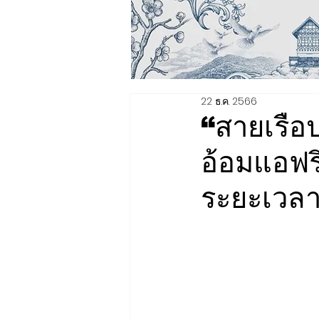
22 ธ.ค. 2566
“สายเรือป
อ้อมแอฟร
ระยะเวลา