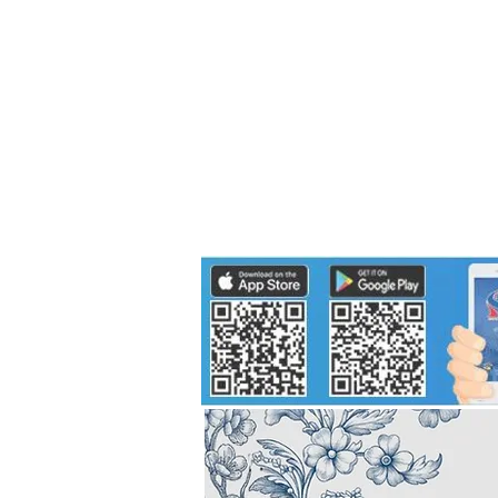
Politics
H-I-T-G
Knowledg
EEC
Eco Industrial Town-S