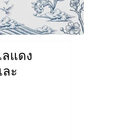
ะเลแดง
และ