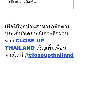
เขียนความคิดเห็น…
รองปลัดกระทรวงพลังงาน
EGCO Group ต
นำคณะผู้แทนไทยผลักดัน
ความเชื่อมั่นจา
ความร่วมมือด้านพลังงาน
เงิน รักษาอันดับ
ในเวทีประชุมหารือเชิง
“AA / Stable” 3
เพื่อให้ทุกท่านสามารถติดตาม
นโยบายด้านพลังงานไทย -
เนื่อง
ประเด็นวิเคราะห์เจาะลึกผ่าน
ออสเตรเลีย ครั้งที่ 2 ณ
ทาง
CLOSE-UP
เมืองแคนเบอร์รา เครือรัฐ
THAILAND
เชิญเพิ่มเพื่อน
ออสเตรเลีย
ทางไลน์
@closeupthailand
หมวดข่าว
ข่าวเด่น
เศรษฐกิจ
การเมือง
สังคม