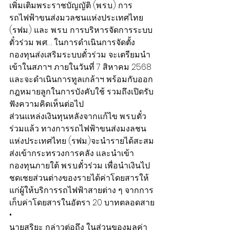
เพิ่มเติมพระราชบัญญัติ (พ.ร.บ.) การ
รถไฟฟ้าขนส่งมวลชนแห่งประเทศไทย 
(รฟม.) และ พ.ร.บ. การบริหารจัดการระบบ
ตั๋วร่วม พ.ศ.…. ในการดำเนินการจัดตั้ง
กองทุนส่งเสริมระบบตั๋วร่วม จะเตรียมนำ
เข้าในสภาฯ ภายในวันที่ 7 สิหาคม 2568 
และจะดำเนินการทูลเกล้าฯ พร้อมกับออก
กฎหมายลูกในการบังคับใช้ รวมถึงเปิดรับ
ฟังความคิดเห็นต่อไป
ส่วนแหล่งเงินทุนหลังจากแก้ไข พ.ร.บ.ตั๋ว
ร่วมแล้ว ทางการรถไฟฟ้าขนส่งมงลชน
แห่งประเทศไทย (รฟม.)จะนำรายได้สะสม
ส่งเข้ากระทรวงการคลัง และนำเข้า
กองทุนภายใต้ พ.ร.บ.ตั๋วร่วม เพื่อนำเงินไป
ชดเชยส่วนต่างของรายได้ค่าโดยสารให้
แก่ผู้ให้บริการรถไฟฟ้าสายต่าง ๆ จากการ
เก็บค่าโดยสารในอัตรา 20 บาทตลอดสาย
•
นายสุริยะ กล่าวต่อถึง ในส่วนของมูลค่า