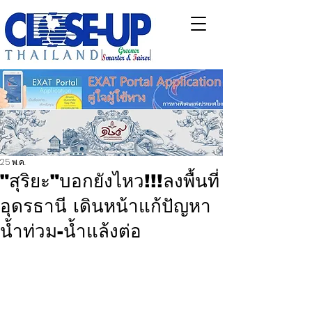
25 พ.ค.
"สุริยะ"บอกยังไหว!!!ลงพื้นที่
อุดรธานี เดินหน้าแก้ปัญหา
น้ำท่วม-น้ำแล้งต่อ