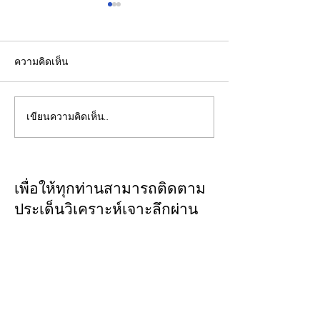
ความคิดเห็น
เขียนความคิดเห็น…
EGCO Group ตอกย้ำ
ปลัดมหาดไทยแ
ความเชื่อมั่นจากตลาดการ
ประชุม กสถ. เคา
เงิน รักษาอันดับเครดิต
รับรองยกเลิกบัญชี
“AA / Stable” 3 ปีต่อ
บัญชีสอบท้องถิ่
เพื่อให้ทุกท่านสามารถติดตาม
เนื่อง
คะแนนจริง
ประเด็นวิเคราะห์เจาะลึกผ่าน
ทาง
CLOSE-UP
THAILAND
เชิญเพิ่มเพื่อน
ทางไลน์
@closeupthailand