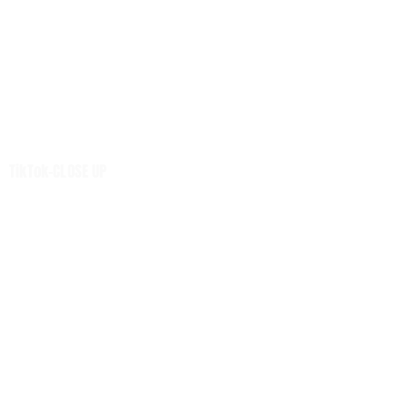
เกษตร
การเงิน ประกัน
การตลาด-สุขภาพ
เทคโนโลยี
นวัตกรรม
เสียงชุมชน
TikTok-CLOSE UP
ศูนย์รวมข่าวดี
ศูนย์รวมข่าว
ท่องเที่ยว -นวัตวิถี
Net Zero
หมวดความรู้
H-I-T-G
Knowledge Sharing
Forum