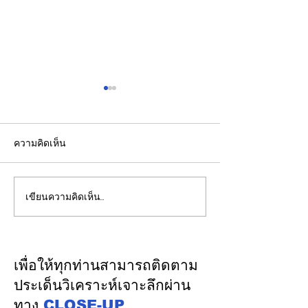
ความคิดเห็น
เขียนความคิดเห็น…
CFO กลุ่มดุสิตธานีแนะนัก
ปราการสุดท้ายแห
บัญชีรุ่นใหม่พัฒนาทักษะสู่
บทบาทสถาบันรา
“คู่คิดทางธุรกิจ”
การคานอำนาจกา
และการปกป้องป
เพื่อให้ทุกท่านสามารถติดตาม
สาธารณะระยะย
ประเด็นวิเคราะห์เจาะลึกผ่าน
ทาง
CLOSE-UP