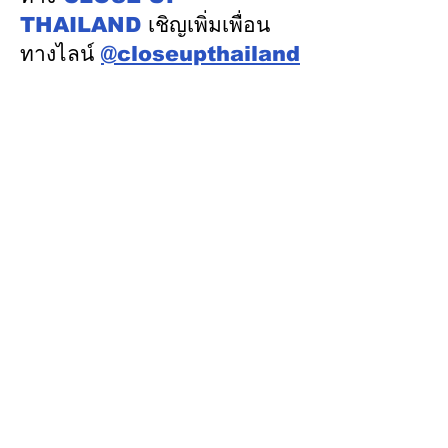
THAILAND
เชิญเพิ่มเพื่อน
ทางไลน์
@closeupthailand
หมวดข่าว
ข่าวเด่น
เศรษฐกิจ
การเมือง
สังคม
ต่างประเทศ
ศิลปวัฒนธรรม-การศึกษา
พลังงาน สิ่งแวดล้อม
อสังหาริมทรัพย์
คมนาคม ขนส่ง
การค้า อุตสาหกรรม