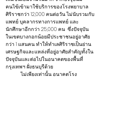
คนไข้เข้ามาใช้บริการของโรงพยาบาล
ศิริราชกว่า 12,000 คนต่อวัน ไม่นับรวมกับ
แพทย์ บุคลากรทางการแพทย์ และ
นักศึกษาอีกกว่า 25,000 คน  ซึ่งปัจจุบัน
ในเขตบางกอกน้อยมีประชาชนอยู่อาศัย
กว่า 1 แสนคน ทำให้ทำเลศิริราชเป็นย่าน
เศรษฐกิจและแหล่งที่อยู่อาศัยสำคัญทั้งใน
ปัจจุบันและต่อไปในอนาคตของพื้นที่
กรุงเทพฯ ฝั่งธนบุรีด้วย
            ไม่เพียงเท่านั้น อนาคตโรง
พยาบาลศิริราชจะก้าวไปสู่การเป็นศูนย์
การแพทย์ชั้นนำของภูมิภาคเอเชียตะวัน
ออกเฉียงใต้ เพราะมีแผนพัฒนาโครงการ
อาคารรักษาพยาบาลและสถานีศิริราช 
ความสูง 15 ชั้น ซึ่งเป็นหน่วยบริการหนึ่ง
ของคณะแพทยศาสตร์ศิริราช  โดยมีทาง
เชื่อมต่อกับสถานีรถไฟฟ้าสายสีส้ม และ
สายสีแดง  รวมถึงเป็นสถานีขนส่งมวลชน