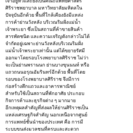
เจ้าอยู่หัวและยังเป็นคณะแพทยศาสตร์
ศิริราชพยาบาล มหาวิทยาลัยมหิดลใน
ปัจจุบันอีกด้วย พื้นที่ใกล้เคียงยังมีแหล่ง
การค้าย่านวังหลัง บริเวณริมฝั่งแม่น้ำ
เจ้าพระยา ซึ่งเป็นสถานที่ค้าขายสินค้า
สารพัดชนิด และความเจริญดังกล่าวไม่ได้
จำกัดอยู่เฉพาะย่านวังหลังบริเวณริมฝั่ง
แม่น้ำเจ้าพระยาเท่านั้น แต่ได้ขยายรัศมี
ออกมาโดยรอบโรงพยาบาลศิริราช ไม่ว่า
จะเป็นย่านพรานนก ย่านบางขุนนนท์ หรือ
แถวถนนอรุณอัมรินทร์อีกด้วย พื้นที่โดย
รอบของโรงพยาบาลศิริราช จึงมีการ
ก่อสร้างตึกแถวและอาคารพาณิชย์  
สำหรับใช้เป็นสถานที่พักอาศัย ประกอบ
กิจการค้าและธุรกิจต่าง ๆ มากมาย
อีกเหตุผลสำคัญที่ส่งผลให้ย่านศิริราชเป็น
แหล่งเศรษฐกิจสำคัญ นอกเหนือจากศูนย์
การแพทย์ชั้นนำของประเทศ คือ การมี
ระบบขนส่งมวลชนที่ครบและสะดวก