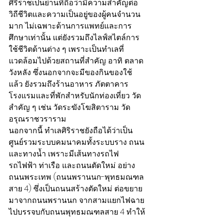
ศิริราชเป็นย่านที่ถือว่ามีความสำคัญต่อ
วิถีชีวิตและความเป็นอยู่ของผู้คนจำนวน
มาก ไม่เฉพาะด้านการแพทย์และการ
ศึกษาเท่านั้น แต่ยังรวมถึงไลฟ์สไตล์การ
ใช้ชีวิตด้านต่าง ๆ เพราะเป็นทำเลที่
แวดล้อมไปด้วยสถานที่สำคัญ อาทิ ตลาด
วังหลัง ซึ่งนอกจากจะมีของกินของใช้
แล้ว ยังรวมถึงร้านอาหาร ภัตตาคาร 
โรงแรมและที่พักสำหรับนักท่องเที่ยว วัด
สำคัญ ๆ เช่น วัดระฆังโฆสิตาราม วัด
อรุณราชวราราม
นอกจากนี้ ทำเลศิริราชยังถือได้ว่าเป็น
ศูนย์รวมระบบคมนาคมทั้งระบบราง ถนน 
และทางน้ำ เพราะมีเส้นทางรถไฟ 
รถไฟฟ้า ท่าเรือ และถนนตัดใหม่ อย่าง
ถนนพระเทพ (ถนนพรานนก-พุทธมณฑล
สาย 4) ซึ่งเป็นถนนสร้างตัดใหม่ ต่อขยาย
มาจากถนนพรานนก จากสามแยกไฟฉาย
ไปบรรจบกับถนนพุทธมณฑลสาย 4 ทำให้