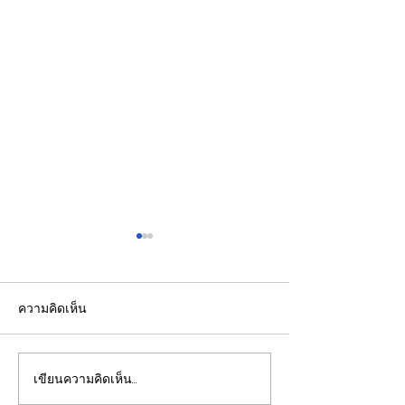
ความคิดเห็น
เขียนความคิดเห็น…
ปลัดมหาดไทยแถลงผล
"พิพัฒน์”ยกทีมลุ