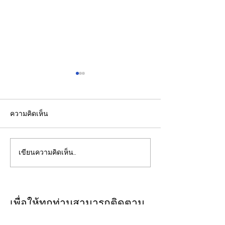
ความคิดเห็น
เขียนความคิดเห็น…
รองปลัดกระทรวงพลังงาน
EGCO Group ต
นำคณะผู้แทนไทยผลักดัน
ความเชื่อมั่นจา
ความร่วมมือด้านพลังงาน
เงิน รักษาอันดับ
ในเวทีประชุมหารือเชิง
“AA / Stable” 3
เพื่อให้ทุกท่านสามารถติดตาม
นโยบายด้านพลังงานไทย -
เนื่อง
ประเด็นวิเคราะห์เจาะลึกผ่าน