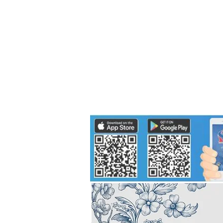
Politics
H-I-T-G
Knowledg
EEC
Eco Industrial Town-S