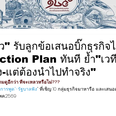
" รับลูกข้อเสนอบิ๊กธุรกิจ
ction Plan ทันที ย้ำ"เวที
ัง-แต่ต้องนำไปทำจริง"
มดูอีกว่า ทีจะเหลวหรือไม่???
บการพูด"-รัฐบาลฟัง
" 
ที่เชิญ 10 กลุ่มธุรกิจมาหารือ และเส
 พค.2569