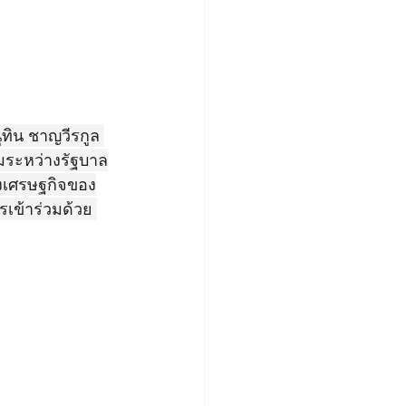
ุทิน ชาญวีรกูล 
มระหว่างรัฐบาล
งเศรษฐกิจของ
เข้าร่วมด้วย 