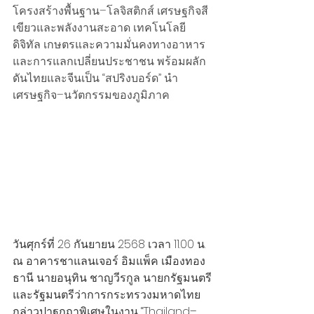
โครงสร้างพื้นฐาน–โลจิสติกส์ เศรษฐกิจสี
เขียวและพลังงานสะอาด เทคโนโลยี
ดิจิทัล เกษตรและความมั่นคงทางอาหาร 
และการแลกเปลี่ยนประชาชน พร้อมผลัก
ดันไทยและจีนเป็น “สปริงบอร์ด” นำ
เศรษฐกิจ–นวัตกรรมของภูมิภาค
วันศุกร์ที่ 26 กันยายน 2568 เวลา 11.00 น. 
ณ อาคารชาแลนเจอร์ อิมแพ็ค เมืองทอง
ธานี นายอนุทิน ชาญวีรกูล นายกรัฐมนตรี
และรัฐมนตรีว่าการกระทรวงมหาดไทย 
กล่าวปาฐกถาพิเศษในงาน “Thailand–