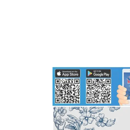
Politics
H-I-T-G
Knowledg
EEC
Eco Industrial Town-S